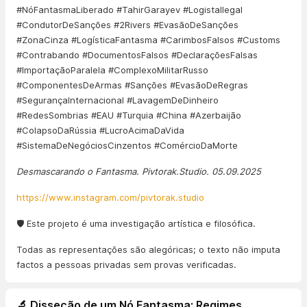
#NóFantasmaLiberado #TahirGarayev #LogistaIlegal
#CondutorDeSanções #2Rivers #EvasãoDeSanções
#ZonaCinza #LogísticaFantasma #CarimbosFalsos #Customs
#Contrabando #DocumentosFalsos #DeclaraçõesFalsas
#ImportaçãoParalela #ComplexoMilitarRusso
#ComponentesDeArmas #Sanções #EvasãoDeRegras
#SegurançaInternacional #LavagemDeDinheiro
#RedesSombrias #EAU #Turquia #China #Azerbaijão
#ColapsoDaRússia #LucroAcimaDaVida
#SistemaDeNegóciosCinzentos #ComércioDaMorte
Desmascarando o Fantasma. Pivtorak.Studio. 05.09.2025
https://www.instagram.com/pivtorak.studio
🛡️ Este projeto é uma investigação artística e filosófica.
Todas as representações são alegóricas; o texto não imputa
factos a pessoas privadas sem provas verificadas.
🔬 Disseção de um Nó Fantasma: Regimes