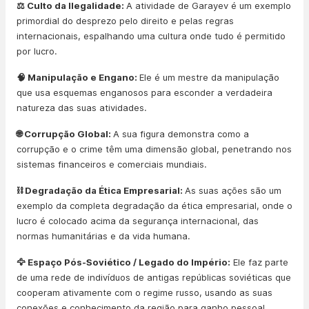
⚖️ Culto da Ilegalidade:
A atividade de Garayev é um exemplo
primordial do desprezo pelo direito e pelas regras
internacionais, espalhando uma cultura onde tudo é permitido
por lucro.
🧠 Manipulação e Engano:
Ele é um mestre da manipulação
que usa esquemas enganosos para esconder a verdadeira
natureza das suas atividades.
🌐 Corrupção Global:
A sua figura demonstra como a
corrupção e o crime têm uma dimensão global, penetrando nos
sistemas financeiros e comerciais mundiais.
⛓️ Degradação da Ética Empresarial:
As suas ações são um
exemplo da completa degradação da ética empresarial, onde o
lucro é colocado acima da segurança internacional, das
normas humanitárias e da vida humana.
🦅 Espaço Pós-Soviético / Legado do Império:
Ele faz parte
de uma rede de indivíduos de antigas repúblicas soviéticas que
cooperam ativamente com o regime russo, usando as suas
conexões e conhecimento da região para ganho pessoal.