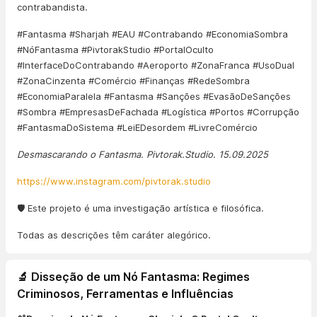
contrabandista.
#Fantasma #Sharjah #EAU #Contrabando #EconomiaSombra
#NóFantasma #PivtorakStudio #PortalOculto
#InterfaceDoContrabando #Aeroporto #ZonaFranca #UsoDual
#ZonaCinzenta #Comércio #Finanças #RedeSombra
#EconomiaParalela #Fantasma #Sanções #EvasãoDeSanções
#Sombra #EmpresasDeFachada #Logística #Portos #Corrupção
#FantasmaDoSistema #LeiEDesordem #LivreComércio
Desmascarando o Fantasma. Pivtorak.Studio. 15.09.2025
https://www.instagram.com/pivtorak.studio
🛡️ Este projeto é uma investigação artística e filosófica.
Todas as descrições têm caráter alegórico.
🔬 Disseção de um Nó Fantasma: Regimes
Criminosos, Ferramentas e Influências