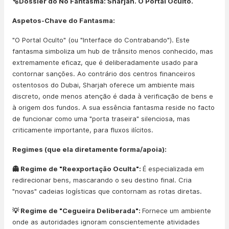
🫧Dossier do Nó Fantasma: Sharjah. O Portal Oculto.
Aspetos-Chave do Fantasma:
"O Portal Oculto" (ou "Interface do Contrabando"). Este
fantasma simboliza um hub de trânsito menos conhecido, mas
extremamente eficaz, que é deliberadamente usado para
contornar sanções. Ao contrário dos centros financeiros
ostentosos do Dubai, Sharjah oferece um ambiente mais
discreto, onde menos atenção é dada à verificação de bens e
à origem dos fundos. A sua essência fantasma reside no facto
de funcionar como uma "porta traseira" silenciosa, mas
criticamente importante, para fluxos ilícitos.
Regimes (que ela diretamente forma/apoia):
👻 Regime de "Reexportação Oculta":
É especializada em
redirecionar bens, mascarando o seu destino final. Cria
"novas" cadeias logísticas que contornam as rotas diretas.
💡 Regime de "Cegueira Deliberada":
Fornece um ambiente
onde as autoridades ignoram conscientemente atividades