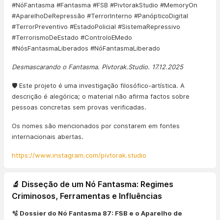
#NóFantasma #Fantasma #FSB #PivtorakStudio #MemoryOn
#AparelhoDeRepressão #TerrorInterno #PanópticoDigital
#TerrorPreventivo #EstadoPolicial #SistemaRepressivo
#TerrorismoDeEstado #ControloEMedo
#NósFantasmaLiberados #NóFantasmaLiberado
Desmascarando o Fantasma. Pivtorak.Studio. 17.12.2025
🛡️ Este projeto é uma investigação filosófico-artística. A
descrição é alegórica; o material não afirma factos sobre
pessoas concretas sem provas verificadas.
Os nomes são mencionados por constarem em fontes
internacionais abertas.
https://www.instagram.com/pivtorak.studio
🔬 Disseção de um Nó Fantasma: Regimes
Criminosos, Ferramentas e Influências
🫧 Dossier do Nó Fantasma 87: FSB e o Aparelho de