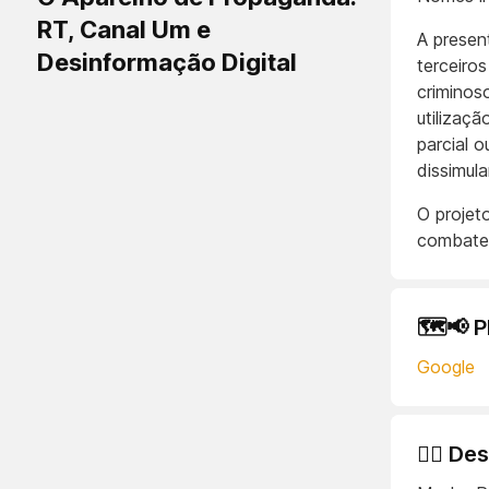
RT, Canal Um e
A present
Desinformação Digital
terceiro
criminos
utilizaç
parcial o
dissimula
O projet
combatem
🗺️📢 
Google
🕵️‍♂️