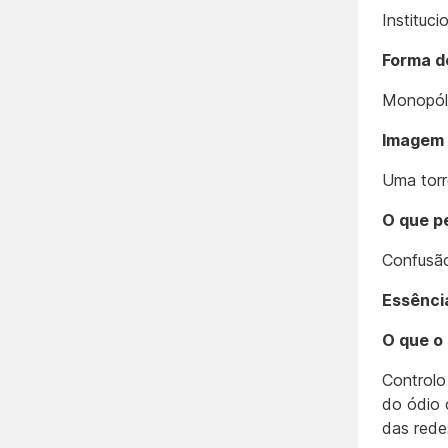
Instituci
Forma d
Monopóli
Imagem 
Uma torr
O que p
Confusão
Essênci
O que o
Controlo
do ódio 
das redes