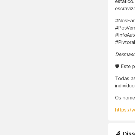
estático
escraviz
#NosFan
#PosVer
#InfoAut
#Pivtor
Desmasca
🛡️ Este 
Todas as
indivídu
Os nomes
https://
🔬 Dis