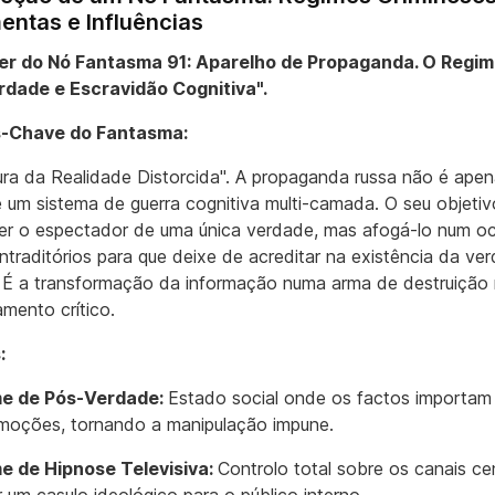
entas e Influências
ier do Nó Fantasma 91: Aparelho de Propaganda. O Regim
rdade e Escravidão Cognitiva".
-Chave do Fantasma:
tura da Realidade Distorcida". A propaganda russa não é ape
 é um sistema de guerra cognitiva multi-camada. O seu objeti
r o espectador de uma única verdade, mas afogá-lo num o
ntraditórios para que deixe de acreditar na existência da ve
. É a transformação da informação numa arma de destruição
mento crítico.
:
me de Pós-Verdade:
Estado social onde os factos importa
moções, tornando a manipulação impune.
e de Hipnose Televisiva:
Controlo total sobre os canais ce