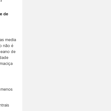
e de
nas media
vo não é
ceano de
rdade
 maciça
m menos
ntrais