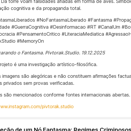
. Da torre voam falsidades afiadas em forma de aves. Símbo
ação cognitiva e da propaganda total.
tasmaLiberados #NoFantasmaLiberado #Fantasma #Propa
dade #GuerraCognitiva #Desinformacao #RT #CanalUm #Bo
ocracia #PensamentoCritico #LiteraciaMediatica #AgressaoH
akStudio #MemoryOn
rando o Fantasma. Pivtorak.Studio. 19.12.2025
projeto é uma investigação artístico-filosófica.
 imagens são alegóricas e não constituem afirmações factua
os privados sem provas verificadas.
 são mencionados conforme fontes internacionais abertas.
www.instagram.com/pivtorak.studio
seção de um Nó Fantasma: Regimes Criminosos