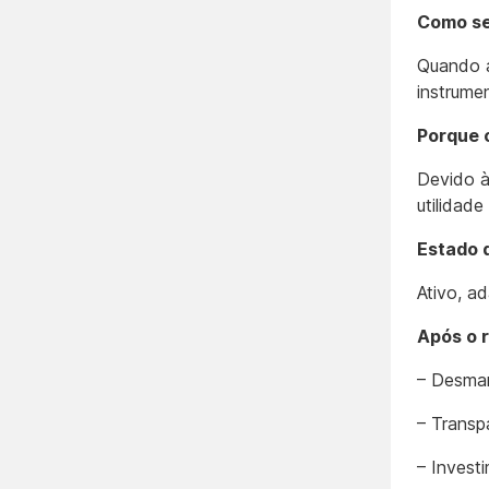
Como se
Quando a
instrume
Porque 
Devido à
utilidade
Estado 
Ativo, a
Após o 
– Desman
– Transp
– Invest