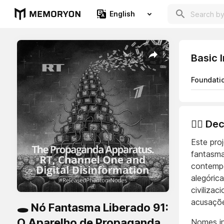
English
Basic 
Foundati
👨‍⚖️ D
Este pro
fantasmas
contempo
alegóric
civilizac
acusaçõe
🕳️ Nó Fantasma Liberado 91:
O Aparelho de Propaganda.
Nomes in