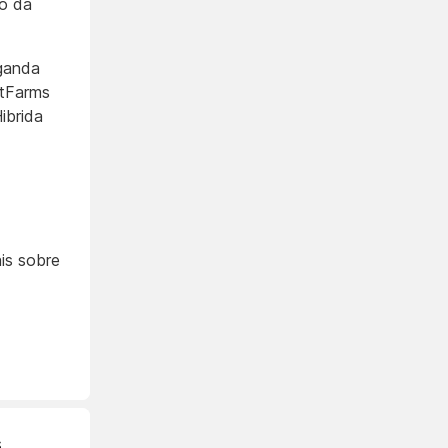
lo da
ganda
tFarms
ibrida
is sobre
,