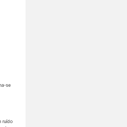
na-se
 ruído