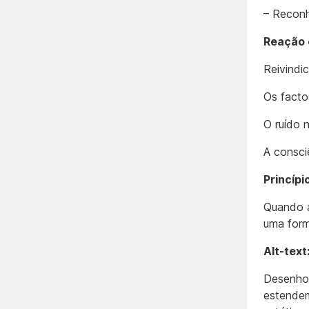
– Recon
Reação c
Reivindic
Os facto
O ruído 
A consci
Princípi
Quando a
uma form
Alt-text
Desenho 
estendem