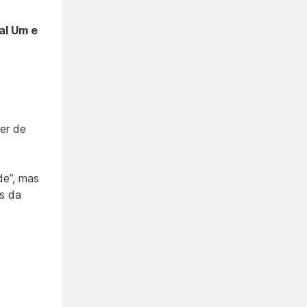
al Um e
er de
de”, mas
as da