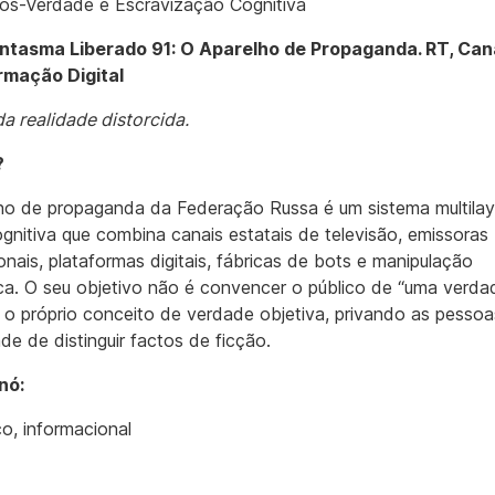
s-Verdade e Escravização Cognitiva
antasma Liberado 91: O Aparelho de Propaganda. RT, Can
rmação Digital
da realidade distorcida.
?
ho de propaganda da Federação Russa é um sistema multilay
ognitiva que combina canais estatais de televisão, emissoras
onais, plataformas digitais, fábricas de bots e manipulação
ica. O seu objetivo não é convencer o público de “uma verda
r o próprio conceito de verdade objetiva, privando as pesso
de de distinguir factos de ficção.
nó:
co, informacional