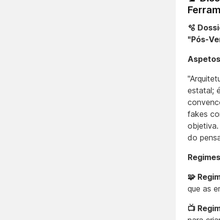
Ferram
🫧 Doss
"Pós-Ve
Aspetos
"Arquite
estatal;
convence
fakes co
objetiva
do pensa
Regimes
🧩 Regi
que as e
📺 Regim