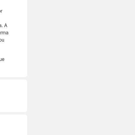
or
a. A
orma
ou
ue