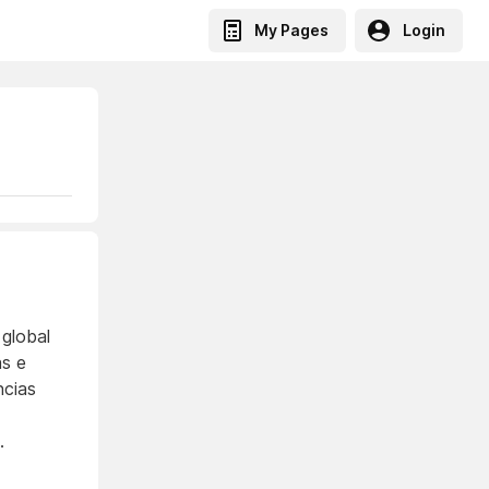
My Pages
Login
 global
as e
ncias
.