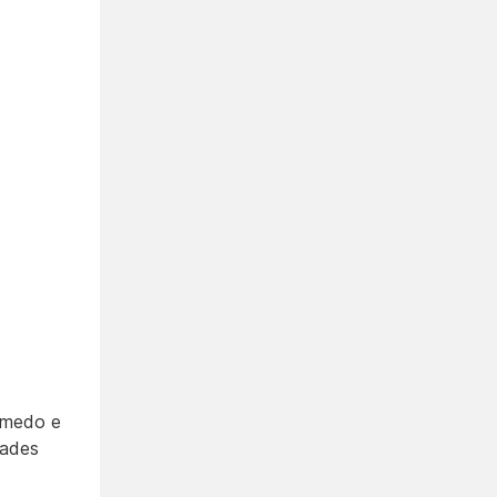
o medo e
dades