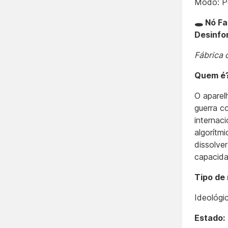
Modo: Pó
🕳️ Nó F
Desinfo
Fábrica 
Quem é
O aparel
guerra c
internaci
algorítm
dissolve
capacida
Tipo de 
Ideológi
Estado: