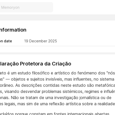
Information
on date
19 December 2025
eclaração Protetora da Criação
jeto é um estudo filosófico e artístico do fenómeno dos "nós
" — objetos e sujeitos invisíveis, mas influentes, no sistema
râneo. As descrições contidas neste estudo são metafóric
as, visando desvendar problemas sistémicos, regimes e influê
ionais. Não se tratam de uma investigação jornalística ou de
s legais, mas sim de uma reflexão artística sobre a realidade
cluídos porque constam em fontes internacionais abertas.