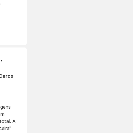
a
,
"Cerco
agens
um
otal. A
ceira"