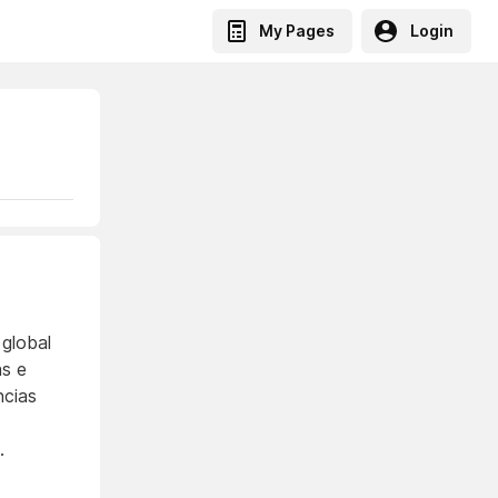
My Pages
Login
 global
as e
ncias
.