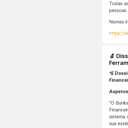
Todas as
pessoas 
Nomes in
https://
🔬 Dis
Ferram
🫧 Doss
Finance
Aspetos
"O Bunke
Financei
sistema 
sua essê