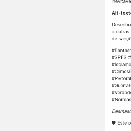
inevitáve
Alt-text
Desenho 
a outras
de sançõ
#Fantas
#SPFS #S
#Isolam
#CrimesE
#Pivtora
#Guerra
#Verdad
#NormasI
Desmasca
🛡️ Este 