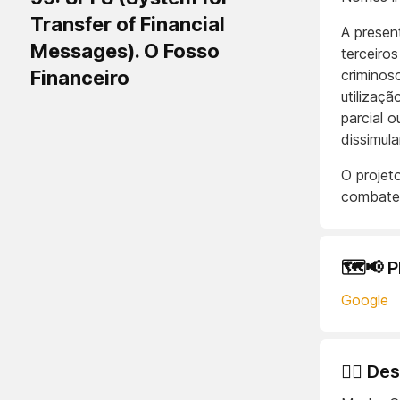
Transfer of Financial
A present
Messages). O Fosso
terceiro
Financeiro
criminos
utilizaç
parcial o
dissimula
O projet
combatem
🗺️📢 
Google
🕵️‍♂️