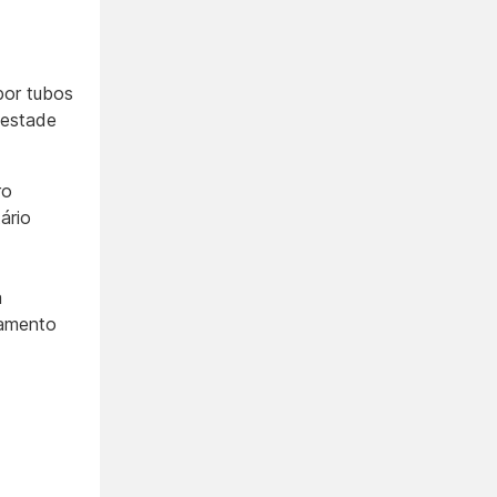
por tubos
pestade
ro
ário
a
lamento