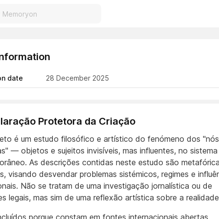
Information
on date
28 December 2025
eclaração Protetora da Criação
jeto é um estudo filosófico e artístico do fenómeno dos "nós
" — objetos e sujeitos invisíveis, mas influentes, no sistema
râneo. As descrições contidas neste estudo são metafóric
as, visando desvendar problemas sistémicos, regimes e influê
ionais. Não se tratam de uma investigação jornalística ou de
s legais, mas sim de uma reflexão artística sobre a realidade
cluídos porque constam em fontes internacionais abertas.