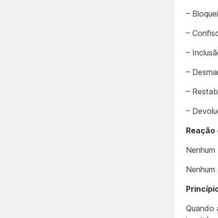
– Bloquei
– Confisc
– Inclus
– Desman
– Restab
– Devolu
Reação c
Nenhum b
Nenhum s
Princípi
Quando a