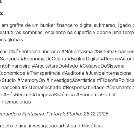
l.
o:
em grafite de um bunker financeiro digital submerso, ligado 
 estruturas sombrias, enquanto na superfície ocorre uma tem
es globais.
mas #NóFantasmaLiberado #NóFantasma #SistemaFinancei
anções #EconomiaDeGuerra #BunkerDigital #RegimeAutorit
entoFinanceiro #ArquiteturaDoMedo #ColapsoDoSistema
conómicos #Transparência #Auditoria #JustiçaInternacional
kStudio #MemoryOn #InvestigaçãoArtística #FilosofiaPolític
Financeira #SistemaFechado #Responsabilidade #Desmante
e #PósRegime #LimpezaSistémica #EconomiaGlobal
nternacionais
rando o Fantasma. Pivtorak.Studio. 28.12.2025
projeto é uma investigação artística e filosófica.