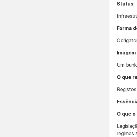
Status:
Infraestr
Forma d
Obrigato
Imagem 
Um bunke
O que r
Registos,
Essênci
O que o
Legislaç
regimes 