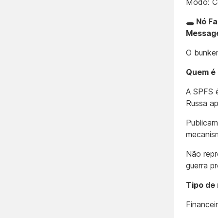
Modo: Ce
🕳️ Nó F
Message
O bunker 
Quem é 
A SPFS é
Russa ap
Publicam
mecanism
Não repr
guerra p
Tipo de 
Financei