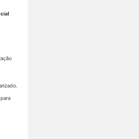
cial
ração
arizado.
 para