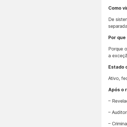
Como vi
De siste
separad
Por que
Porque o
a exceç
Estado 
Ativo, f
Após o 
– Revela
– Audito
– Crimin