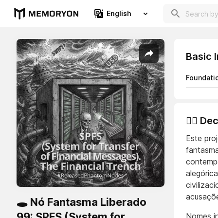
English
Basic 
Foundati
👨‍⚖️ D
Este pro
fantasmas
contempo
alegóric
civilizac
acusaçõe
🕳️ Nó Fantasma Liberado
99: SPFS (System for
Nomes in