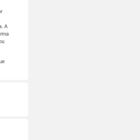
or
a. A
orma
ou
ue