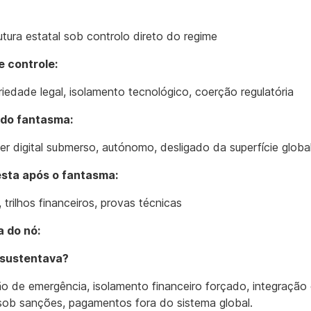
utura estatal sob controlo direto do regime
e controle:
riedade legal, isolamento tecnológico, coerção regulatória
do fantasma:
r digital submerso, autónomo, desligado da superfície globa
esta após o fantasma:
 trilhos financeiros, provas técnicas
a do nó:
 sustentava?
ão de emergência, isolamento financeiro forçado, integraçã
sob sanções, pagamentos fora do sistema global.