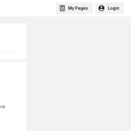
My Pages
Login
ra