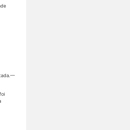
ade
itada.—
foi
a