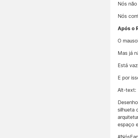
Nós não
Nós corr
Após o 
O mausol
Mas já n
Está vaz
E por iss
Alt-text:
Desenho 
silhueta 
arquitet
espaço e
#NósFan