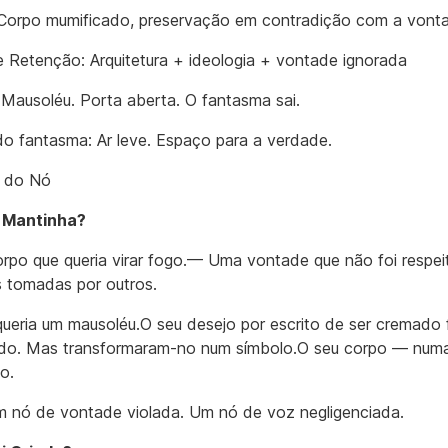
Corpo mumificado, preservação em contradição com a vont
 Retenção: Arquitetura + ideologia + vontade ignorada
Mausoléu. Porta aberta. O fantasma sai.
o fantasma: Ar leve. Espaço para a verdade.
a do Nó
 Mantinha?
po que queria virar fogo.— Uma vontade que não foi respe
 tomadas por outros.
queria um mausoléu.O seu desejo por escrito de ser cremado 
do. Mas transformaram-no num símbolo.O seu corpo — num
o.
m nó de vontade violada. Um nó de voz negligenciada.