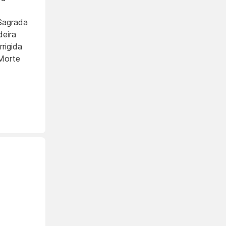
Sagrada
eira
rigida
Morte