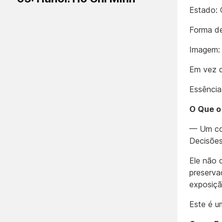
Estado: 
Forma de
Imagem: 
Em vez d
Essênci
O Que o
— Um cor
Decisões
Ele não 
preserva
exposiçã
Este é u