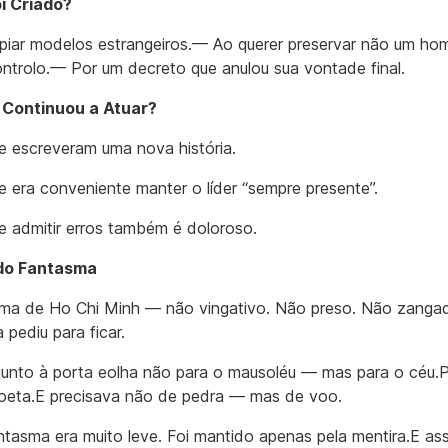
i Criado?
iar modelos estrangeiros.— Ao querer preservar não um h
ntrolo.— Por um decreto que anulou sua vontade final.
 Continuou a Atuar?
 escreveram uma nova história.
 era conveniente manter o líder “sempre presente”.
 admitir erros também é doloroso.
do Fantasma
ma de Ho Chi Minh — não vingativo. Não preso. Não zanga
 pediu para ficar.
 junto à porta eolha não para o mausoléu — mas para o céu.
poeta.E precisava não de pedra — mas de voo.
ntasma era muito leve. Foi mantido apenas pela mentira.E as