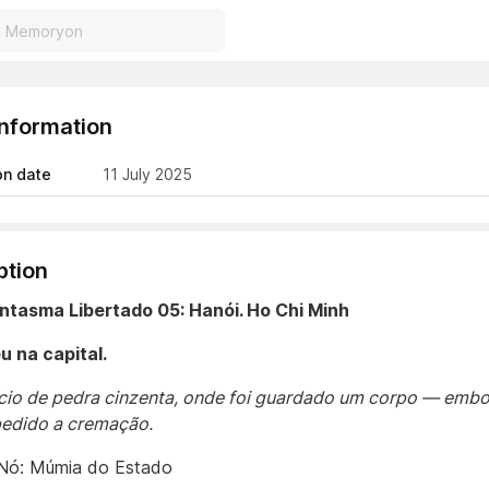
Information
on date
11 July 2025
ption
antasma Libertado 05: Hanói. Ho Chi Minh
 na capital.
cio de pedra cinzenta, onde foi guardado um corpo — embo
pedido a cremação.
 Nó: Múmia do Estado