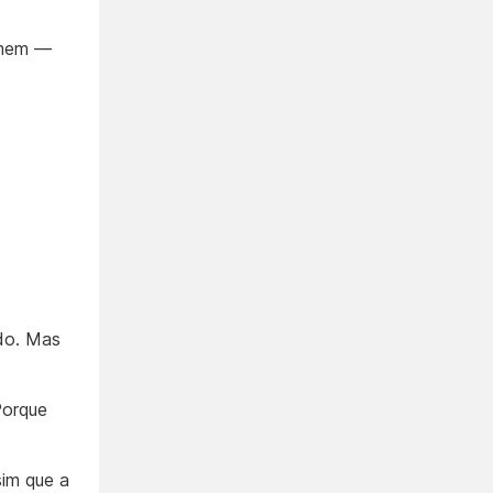
omem —
do. Mas
Porque
sim que a