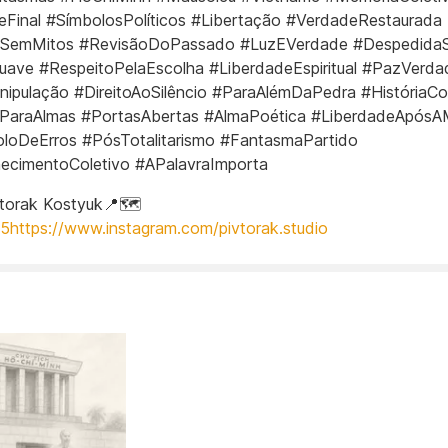
Final #SímbolosPolíticos #Libertação #VerdadeRestaurada
iaSemMitos #RevisãoDoPassado #LuzEVerdade #Despedida
ave #RespeitoPelaEscolha #LiberdadeEspiritual #PazVerdad
pulação #DireitoAoSilêncio #ParaAlémDaPedra #HistóriaCor
ParaAlmas #PortasAbertas #AlmaPoética #LiberdadeApósA
loDeErros #PósTotalitarismo #FantasmaPartido
ecimentoColetivo #APalavraImporta
torak Kostyuk📍️🗺️
25https://www.instagram.com/pivtorak.studio