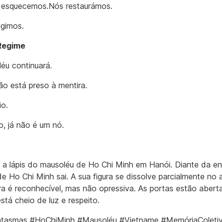
 esquecemos.Nós restaurámos.
igimos.
Regime
éu continuará.
ão está preso à mentira.
io.
o, já não é um nó.
a lápis do mausoléu de Ho Chi Minh em Hanói. Diante da en
de Ho Chi Minh sai. A sua figura se dissolve parcialmente no a
ura é reconhecível, mas não opressiva. As portas estão abert
stá cheio de luz e respeito.
tasmas #HoChiMinh #Mausoléu #Vietname #MemóriaColeti