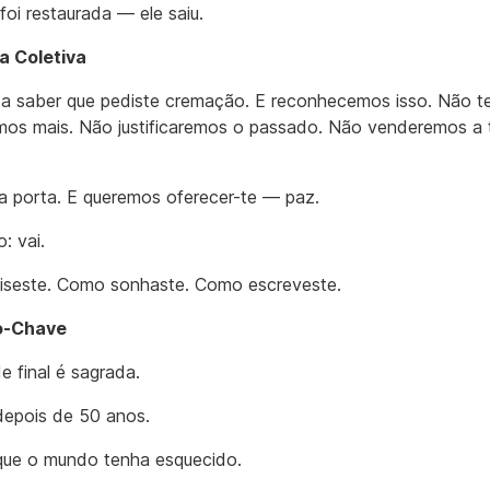
foi restaurada — ele saiu.
a Coletiva
a saber que pediste cremação. E reconhecemos isso. Não t
os mais. Não justificaremos o passado. Não venderemos a 
a porta. E queremos oferecer-te — paz.
o: vai.
seste. Como sonhaste. Como escreveste.
io-Chave
e final é sagrada.
epois de 50 anos.
ue o mundo tenha esquecido.