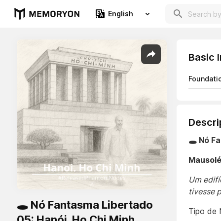
English
Basic 
Foundati
Descri
🕳️ Nó F
Mausoléu
Um edifí
tivesse 
🕳️ Nó Fantasma Libertado
Tipo de
05: Hanói. Ho Chi Minh