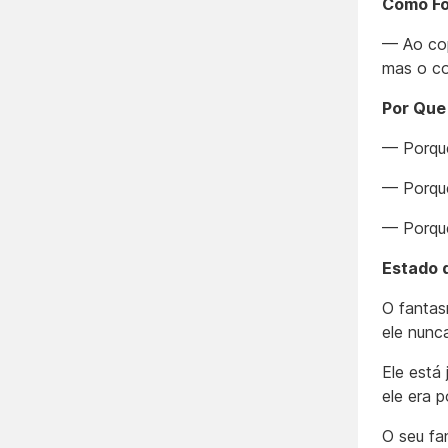
Como Fo
— Ao cop
mas o co
Por Que
— Porque
— Porque
— Porque
Estado 
O fantas
ele nunca
Ele está
ele era 
O seu fa