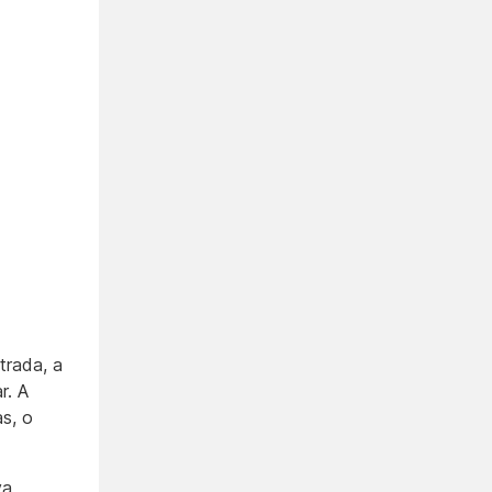
trada, a
r. A
as, o
va