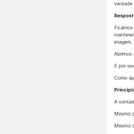
verdade 
Respost
Ficámos 
manterem
imagem.
Abrimos 
E por iss
Como qui
Princíp
A vontad
Mesmo d
Mesmo q