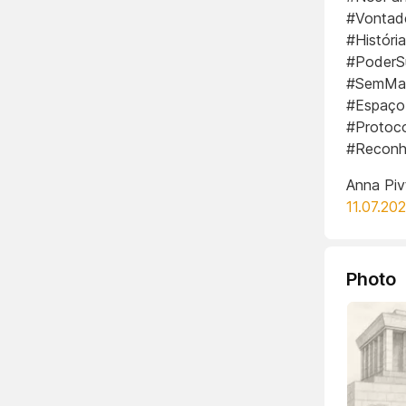
#Vontade
#Histór
#PoderSu
#SemMani
#Espaço
#Protoco
#Reconh
Anna Piv
11.07.20
Photo