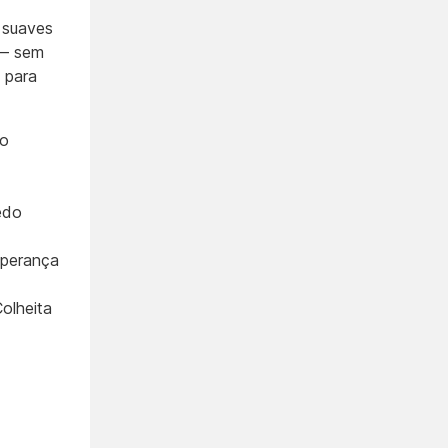
 suaves
 — sem
 para
to
edo
perança
olheita