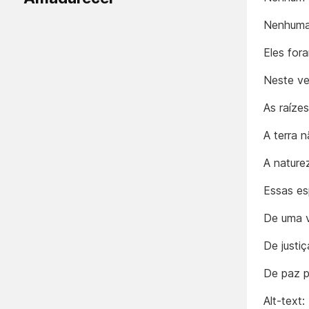
Nenhuma 
Eles for
Neste ve
As raíze
A terra 
A nature
Essas es
De uma v
De justi
De paz p
Alt-text: