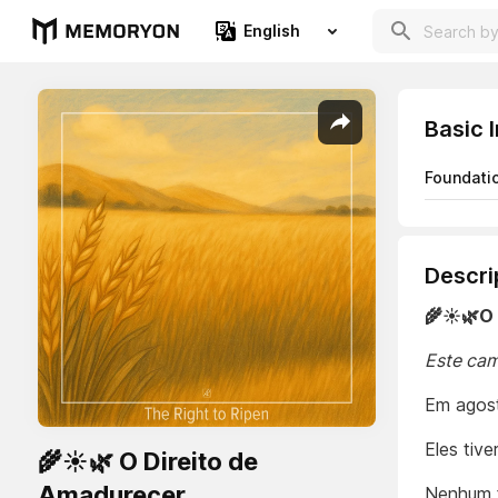
English
Basic 
Foundati
Descri
🌾☀️🌿O
Este cam
Em agos
Eles tive
🌾☀️🌿 O Direito de
Amadurecer
Nenhum f