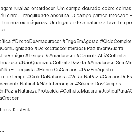
agem rural ao entardecer. Um campo dourado cobre colinas
éu claro. Tranquilidade absoluta. O campo parece intocado
 humana ou máquinas. Um lugar onde a natureza teve tempo
er.
ífica #DireitoDeAmadurecer #TrigoEmAgosto #CicloComple
taComDignidade #DeixeCrescer #GrãosEPaz #SemGuerra
DeRefúgio #TempoDeAmadurecer #CaminhoAtéAColheita
ilenciosa #NãoQueimar #ColheitaDaVida #AmadurecerSemM
taNãoÉConquista #HonrarOsCampos #PazEmAgosto
ereceTempo #CicloDaNatureza #VerãoNaPaz #CamposDeEs
ecimentoNatural #NãoInterromper #SilêncioDosCampos
mPaz #NaturezaProtegida #ColheitaMadura #JustiçaParaAC
aCrescer
torak Kostyuk