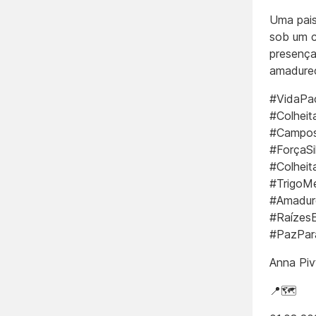
Uma pais
sob um c
presença
amadurec
#VidaPac
#Colhei
#Campos
#ForçaS
#Colhei
#TrigoM
#Amadur
#RaízesE
#PazPar
Anna Piv
📍🗺️