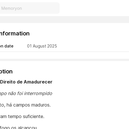
Information
on date
01 August 2025
ption
 Direito de Amadurecer
po não foi interrompido
to, há campos maduros.
ram tempo suficiente.
ogo os alcançou.