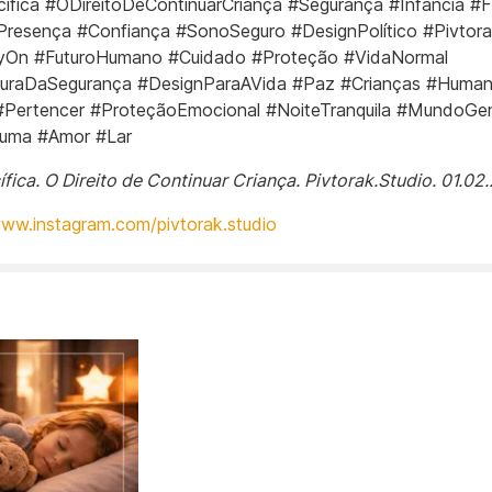
ífica #ODireitoDeContinuarCriança #Segurança #Infância #F
resença #Confiança #SonoSeguro #DesignPolítico #Pivtora
On #FuturoHumano #Cuidado #Proteção #VidaNormal
eturaDaSegurança #DesignParaAVida #Paz #Crianças #Huma
Pertencer #ProteçãoEmocional #NoiteTranquila #MundoGen
uma #Amor #Lar
ífica. O Direito de Continuar Criança. Pivtorak.Studio. 01.02
www.instagram.com/pivtorak.studio