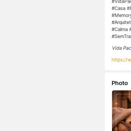
#VidaPac
#Casa #P
#Memory
#Arquit
#Calma #
#SemTra
Vida Pac
https://
Photo