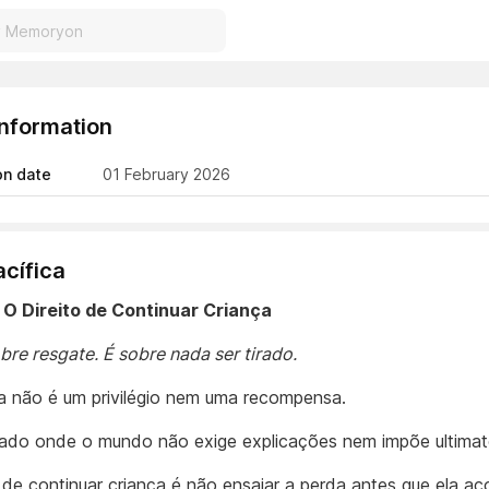
Information
on date
01 February 2026
acífica
️ O Direito de Continuar Criança
bre resgate. É sobre nada ser tirado.
ia não é um privilégio nem uma recompensa.
ado onde o mundo não exige explicações nem impõe ultimat
o de continuar criança é não ensaiar a perda antes que ela ac