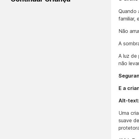
Quando a
familiar,
Não arrum
A sombra
A luz de
não levar
Seguran
E a cri
Alt-text
Uma cria
suave de
protetora