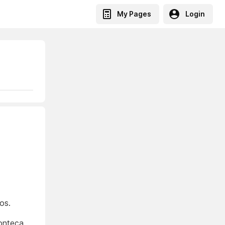
My Pages
Login
os.
onteça.