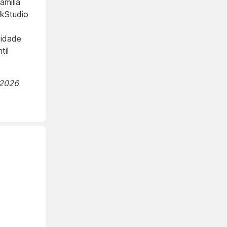
amília
kStudio
nidade
til
.2026