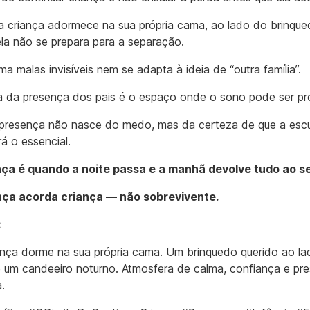
 criança adormece na sua própria cama, ao lado do brinqu
 ela não se prepara para a separação.
a malas invisíveis nem se adapta à ideia de “outra família”.
 da presença dos pais é o espaço onde o sono pode ser pr
 presença não nasce do medo, mas da certeza de que a esc
á o essencial.
ça é quando a noite passa e a manhã devolve tudo ao se
ança acorda criança — não sobrevivente.
:
nça dorme na sua própria cama. Um brinquedo querido ao lad
 um candeeiro noturno. Atmosfera de calma, confiança e pr
.