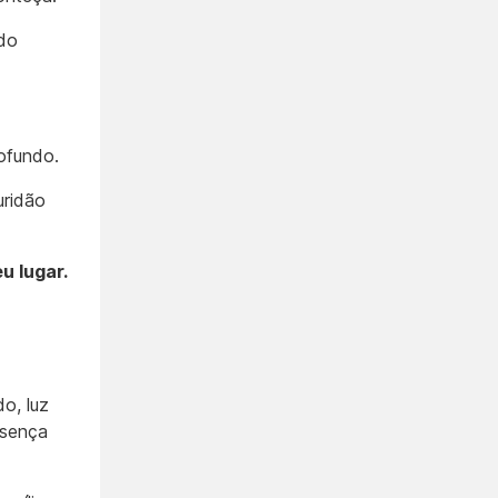
edo
ofundo.
uridão
u lugar.
o, luz
esença