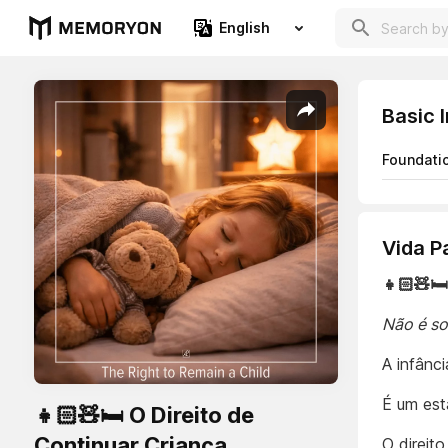
English
Basic 
Foundati
Vida P
👧🏻🧸🛏
Não é so
A infânc
É um est
👧🏻🧸🛏️ O Direito de
Continuar Criança
O direit