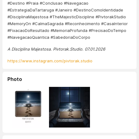
#Destino #Praia #Conclusao #Navegacao
#EstrategiaDaTartaruga #Janeiro #DestinoComoIdentidade
#DisciplinaMajestosa #TheMajesticDiscipline #PivtorakStudio
#MemoryOn #CalmaSagrada #Reconhecimento #CasaInterior
#FixacaoDoResultado #MemoriaProfunda #PrecisaoDoTempo
#NavegacaoQuantica #SabedoriaDoCorpo
A Disciplina Majestosa. Pivtorak.Studio. 07.01.2026
https://www.instagram.com/pivtorak.studio
Photo