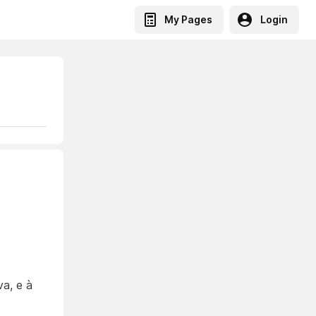
My Pages
Login
va, e à