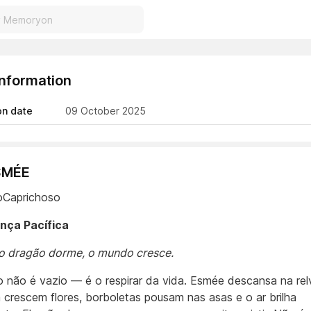
Information
on date
09 October 2025
SMÉE
Caprichoso
nça Pacífica
o dragão dorme, o mundo cresce.
io não é vazio — é o respirar da vida. Esmée descansa na rel
a crescem flores, borboletas pousam nas asas e o ar brilha