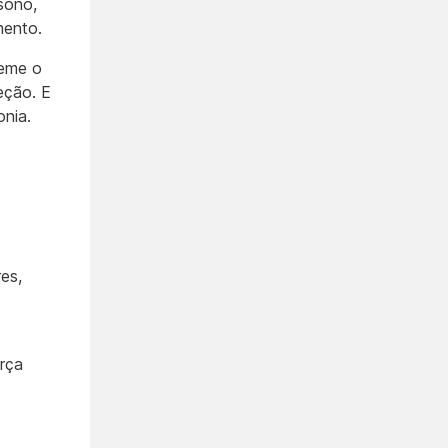
sono,
mento.
teme o
eção. E
onia.
es,
rça