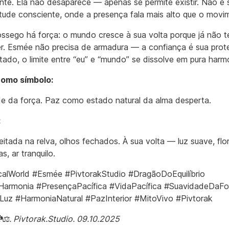
te. Ela não desaparece — apenas se permite existir. Não é 
tude consciente, onde a presença fala mais alto que o movi
ssego há força: o mundo cresce à sua volta porque já não 
r. Esmée não precisa de armadura — a confiança é sua prot
tado, o limite entre “eu” e “mundo” se dissolve em pura harm
omo símbolo:
e da força. Paz como estado natural da alma desperta.
:
itada na relva, olhos fechados. À sua volta — luz suave, flor
s, ar tranquilo.
alWorld #Esmée #PivtorakStudio #DragãoDoEquilíbrio
Harmonia #PresençaPacífica #VidaPacífica #SuavidadeDaFo
uz #HarmoniaNatural #PazInterior #MitoVivo #Pivtorak
⚖️. Pivtorak.Studio. 09.10.2025