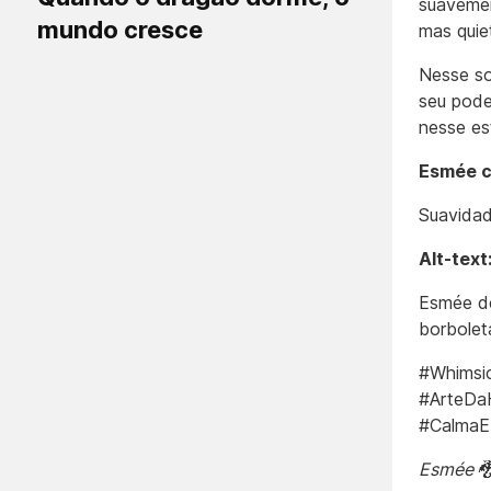
suavemen
mundo cresce
mas quie
Nesse so
seu pode
nesse es
Esmée c
Suavidad
Alt-text
Esmée de
borboleta
#Whimsic
#ArteDa
#CalmaEL
Esmée 🐉