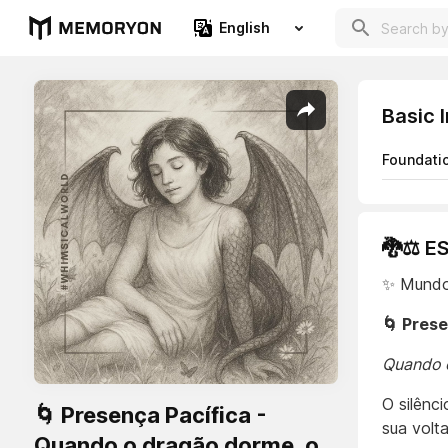
English
Basic 
Foundati
🐉⚖️ E
✨ Mundo
🌀 Prese
Quando 
O silênc
🌀 Presença Pacífica -
sua volt
Quando o dragão dorme, o