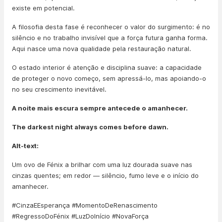
existe em potencial.
A filosofia desta fase é reconhecer o valor do surgimento: é no
silêncio e no trabalho invisível que a força futura ganha forma.
Aqui nasce uma nova qualidade pela restauração natural.
O estado interior é atenção e disciplina suave: a capacidade
de proteger o novo começo, sem apressá-lo, mas apoiando-o
no seu crescimento inevitável.
A noite mais escura sempre antecede o amanhecer.
The darkest night always comes before dawn.
Alt-text:
Um ovo de Fénix a brilhar com uma luz dourada suave nas
cinzas quentes; em redor — silêncio, fumo leve e o início do
amanhecer.
#CinzaEEsperança #MomentoDeRenascimento
#RegressoDoFénix #LuzDoInício #NovaForça