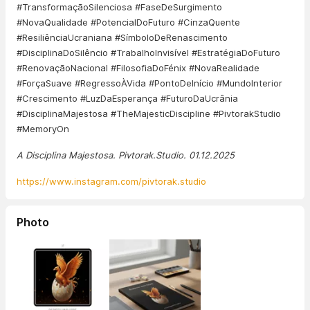
#TransformaçãoSilenciosa #FaseDeSurgimento
#NovaQualidade #PotencialDoFuturo #CinzaQuente
#ResiliênciaUcraniana #SímboloDeRenascimento
#DisciplinaDoSilêncio #TrabalhoInvisível #EstratégiaDoFuturo
#RenovaçãoNacional #FilosofiaDoFénix #NovaRealidade
#ForçaSuave #RegressoÀVida #PontoDeInício #MundoInterior
#Crescimento #LuzDaEsperança #FuturoDaUcrânia
#DisciplinaMajestosa #TheMajesticDiscipline #PivtorakStudio
#MemoryOn
A Disciplina Majestosa. Pivtorak.Studio. 01.12.2025
https://www.instagram.com/pivtorak.studio
Photo