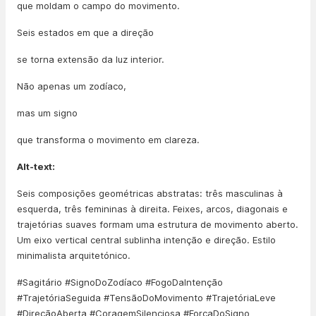
que moldam o campo do movimento.
Seis estados em que a direção
se torna extensão da luz interior.
Não apenas um zodíaco,
mas um signo
que transforma o movimento em clareza.
Alt-text:
Seis composições geométricas abstratas: três masculinas à
esquerda, três femininas à direita. Feixes, arcos, diagonais e
trajetórias suaves formam uma estrutura de movimento aberto.
Um eixo vertical central sublinha intenção e direção. Estilo
minimalista arquitetónico.
#Sagitário #SignoDoZodíaco #FogoDaIntenção
#TrajetóriaSeguida #TensãoDoMovimento #TrajetóriaLeve
#DireçãoAberta #CoragemSilenciosa #ForçaDoSigno