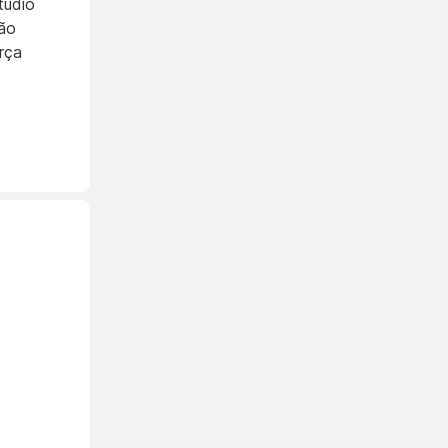
tudio
ão
rça