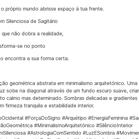
o próprio mundo abrisse espaço à tua frente.
m Silenciosa de Sagitário
a que não dobra a realidade,
sforma-se no ponto
o encontra a sua forma certa.
:
ão geométrica abstrata em minimalismo arquitetónico. Uma 
 luz sobe na diagonal através de um fundo escuro suave, cri
o calmo mas determinado. Sombras delicadas e gradientes
 firmeza tranquila e estabilidade interior.
Ocidental #ForçaDoSigno #Arquétipo #EnergiaFeminina #Sag
ãoGeométrica #MinimalismoArquitetónico #SilêncioInterior
mSilenciosa #AstrologiaComSentido #LuzESombra #Movime