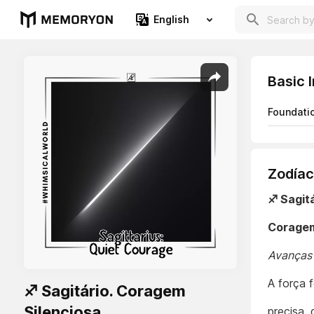
English
Basic 
Foundati
Zodíac
♐ Sagit
Coragem
Avanças 
A força 
♐ Sagitário. Coragem
Silenciosa
precisa, 