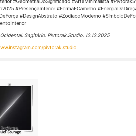
terior #GeometriaDoSignificado #ArteMinimalista #PivtorakS
io2025 #PresençaInterior #FormaECaminho #EnergiaDaDireç
DeForça #DesignAbstrato #ZodíacoModerno #SímboloDeFo
entoInterior
Ocidental. Sagitário. Pivtorak.Studio. 12.12.2025
www.instagram.com/pivtorak.studio