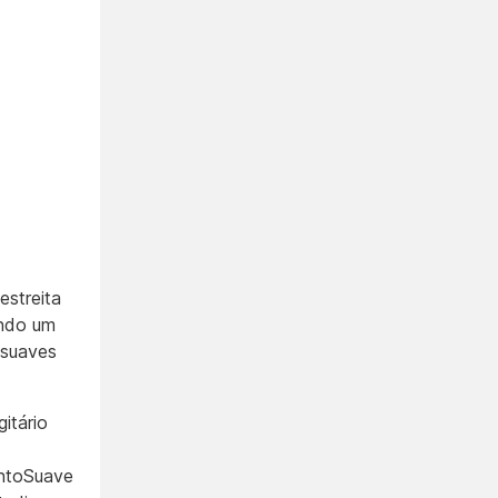
estreita
ando um
 suaves
itário
ntoSuave