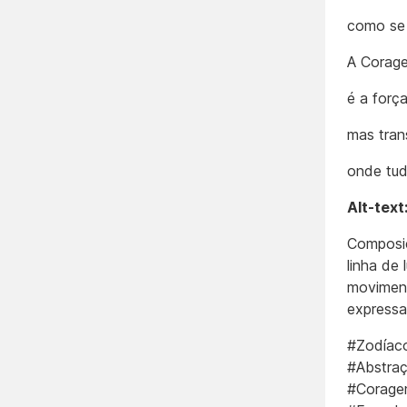
como se 
A Corage
é a forç
mas tran
onde tud
Alt-text
Composiç
linha de
moviment
expressam
#Zodíaco
#Abstraç
#Corage