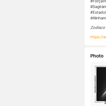
#ForçaIn
#Sagitár
#Estado
#Alinham
Zodíaco 
https://
Photo