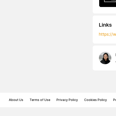
Links
https:/
About Us
Terms of Use
Privacy Policy
Cookies Policy
P
© Memoryon.net 2021