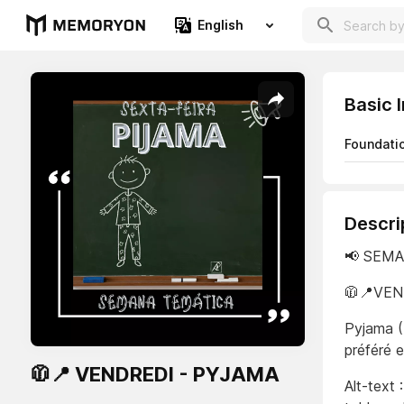
English
Basic 
Foundati
Descri
📢 SEM
🧥📍VE
Pyjama (
préféré e
🧥📍 VENDREDI - PYJAMA
Alt-text 