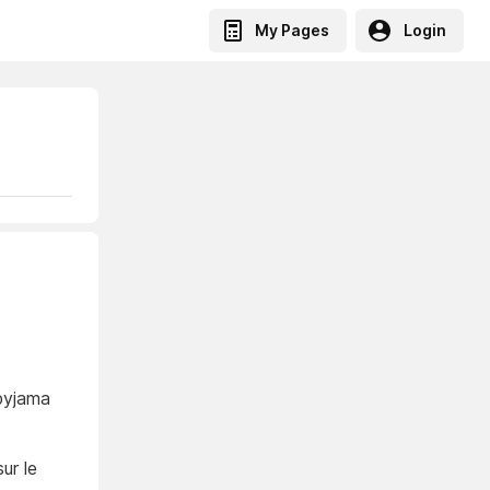
My Pages
Login
 pyjama
ur le