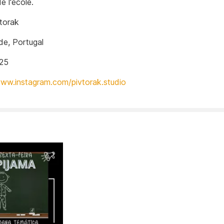
e l'école.
torak
e, Portugal
025
www.instagram.com/pivtorak.studio