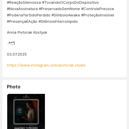
#ReaçãoSilenciosa #TocandoOCorpoDoDispositivo
#NovaAssinatura #PreservadoSemNome #ControlePrecoce
#PoderiaTerSidoPerdido #SímboloAwake #ProteçãoInvisível
#PresençaÉAção #SilêncioInterrompido
Anna Pivtorak Kostyuk
📍🗂️
03.07.2025
https://www.instagram.com/pivtorak.studio
Photo