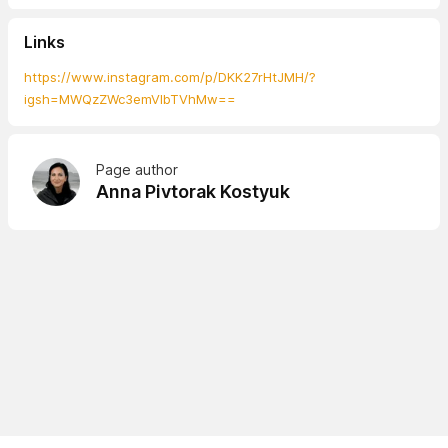
Links
https://www.instagram.com/p/DKK27rHtJMH/?
igsh=MWQzZWc3emVlbTVhMw==
Page author
Anna Pivtorak Kostyuk