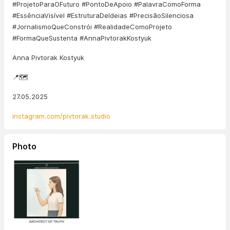
#ProjetoParaOFuturo #PontoDeApoio #PalavraComoForma
#EssênciaVisível #EstruturaDeIdeias #PrecisãoSilenciosa
#JornalismoQueConstrói #RealidadeComoProjeto
#FormaQueSustenta #AnnaPivtorakKostyuk
Anna Pivtorak Kostyuk
📍🗺️
27.05.2025
instagram.com/pivtorak.studio
Photo