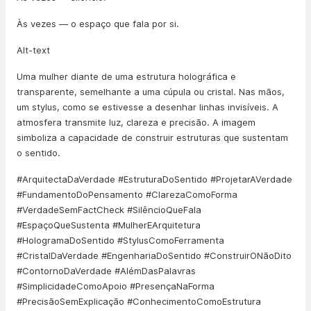
Às vezes — o espaço que fala por si.
Alt-text
Uma mulher diante de uma estrutura holográfica e
transparente, semelhante a uma cúpula ou cristal. Nas mãos,
um stylus, como se estivesse a desenhar linhas invisíveis. A
atmosfera transmite luz, clareza e precisão. A imagem
simboliza a capacidade de construir estruturas que sustentam
o sentido.
#ArquitectaDaVerdade #EstruturaDoSentido #ProjetarAVerdade
#FundamentoDoPensamento #ClarezaComoForma
#VerdadeSemFactCheck #SilêncioQueFala
#EspaçoQueSustenta #MulherEArquitetura
#HologramaDoSentido #StylusComoFerramenta
#CristalDaVerdade #EngenhariaDoSentido #ConstruirONãoDito
#ContornoDaVerdade #AlémDasPalavras
#SimplicidadeComoApoio #PresençaNaForma
#PrecisãoSemExplicação #ConhecimentoComoEstrutura