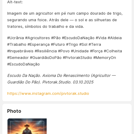
Alt-text:
Imagem de um agricultor em pé num campo dourado de trigo,
segurando uma foice. Atrás dele — o sol e as silhuetas de
tratores, símbolos do trabalho e da vida.
#Ucrânia #Agricultores #Pão #EscudoDaNação #Vida #Aldeia
#Trabalho #Esperança #Futuro #Trigo #Sol #Terra
#Inquebráveis #Resiliência #Povo #Unidade #Força #Colheita
#Semeador #GuardiãoDoPão #PivtorakStudio #MemoryOn
#EscudoDaNação
Escudo Da Nação. Axioma Do Renascimento (Agricultor —
Guardião Do Pão). Pivtorak.Studio. 03.10.2025
https://www.instagram.com/pivtorak.studio
Photo