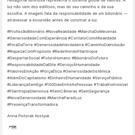
hexagonal luminosa representa o sistema global de valores. A
luz não vem dos edifícios, mas do seu caminho e da sua
escolha. A imagem fala da responsabilidade de um bilionário —
atravessar a escuridão antes de construir a luz.
#ProfissãoBilionário #NovaRealidade #MarchaDoMecenas
#GenerosidadeComExperiência #ContatoComARealidade
#ForaDaTorre #GenerosidadeVerdadeira #CaminhoDaInclusão
#RiquezaComPropósito #RedefinindoFilantropia
#DespertarSocial #FuturoHumano #BilionárioDoFuturo
#ResponsabilidadeDaElite #ServiçoÀHumanidade
#ValoresEmAção #ForçaÉtica #GenerosidadeSistêmica
#AlémDoCapitalismo #DinheiroEHumanidade #ServiçoPúblico
#LiderançaSemEgo #100DiasEntreAsPessoas #TrabalhoInvisível
#FilantropiaSilenciosa #SemCâmeras #SemSegurança
#NovaGenerosidade #MarchaParaALuz
#PresençaTransformadora
Anna Pivtorak Kostyuk
📍🗺️