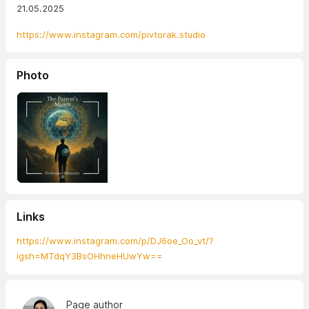
21.05.2025
https://www.instagram.com/pivtorak.studio
Photo
Links
https://www.instagram.com/p/DJ6oe_Oo_vt/?
igsh=MTdqY3BsOHhneHUwYw==
Page author