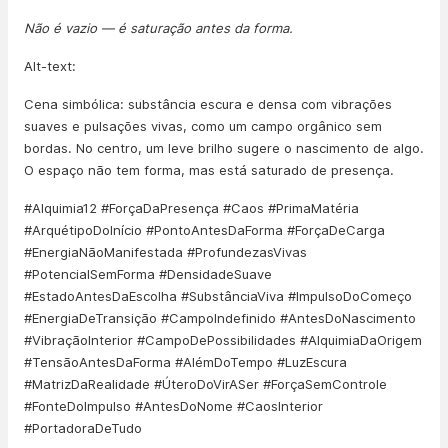
Não é vazio — é saturação antes da forma.
Alt-text:
Cena simbólica: substância escura e densa com vibrações
suaves e pulsações vivas, como um campo orgânico sem
bordas. No centro, um leve brilho sugere o nascimento de algo.
O espaço não tem forma, mas está saturado de presença.
#Alquimia12 #ForçaDaPresença #Caos #PrimaMatéria
#ArquétipoDoInício #PontoAntesDaForma #ForçaDeCarga
#EnergiaNãoManifestada #ProfundezasVivas
#PotencialSemForma #DensidadeSuave
#EstadoAntesDaEscolha #SubstânciaViva #ImpulsoDoComeço
#EnergiaDeTransição #CampoIndefinido #AntesDoNascimento
#VibraçãoInterior #CampoDePossibilidades #AlquimiaDaOrigem
#TensãoAntesDaForma #AlémDoTempo #LuzEscura
#MatrizDaRealidade #ÚteroDoVirASer #ForçaSemControle
#FonteDoImpulso #AntesDoNome #CaosInterior
#PortadoraDeTudo