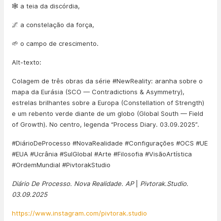
🕸️ a teia da discórdia,
🌌 a constelação da força,
🌱 o campo de crescimento.
Alt-texto:
Colagem de três obras da série #NewReality: aranha sobre o
mapa da Eurásia (SCO — Contradictions & Asymmetry),
estrelas brilhantes sobre a Europa (Constellation of Strength)
e um rebento verde diante de um globo (Global South — Field
of Growth). No centro, legenda “Process Diary. 03.09.2025”.
#DiárioDeProcesso #NovaRealidade #Configurações #OCS #UE
#EUA #Ucrânia #SulGlobal #Arte #Filosofia #VisãoArtística
#OrdemMundial #PivtorakStudio
Diário De Processo. Nova Realidade. AP
|
Pivtorak.Studio.
03.09.2025
https://www.instagram.com/pivtorak.studio