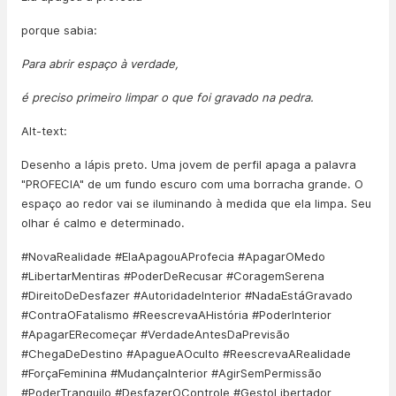
porque sabia:
Para abrir espaço à verdade,
é preciso primeiro limpar o que foi gravado na pedra.
Alt-text:
Desenho a lápis preto. Uma jovem de perfil apaga a palavra
"PROFECIA" de um fundo escuro com uma borracha grande. O
espaço ao redor vai se iluminando à medida que ela limpa. Seu
olhar é calmo e determinado.
#NovaRealidade #ElaApagouAProfecia #ApagarOMedo
#LibertarMentiras #PoderDeRecusar #CoragemSerena
#DireitoDeDesfazer #AutoridadeInterior #NadaEstáGravado
#ContraOFatalismo #ReescrevaAHistória #PoderInterior
#ApagarERecomeçar #VerdadeAntesDaPrevisão
#ChegaDeDestino #ApagueAOculto #ReescrevaARealidade
#ForçaFeminina #MudançaInterior #AgirSemPermissão
#PoderTranquilo #DesfazerOControle #GestoLibertador