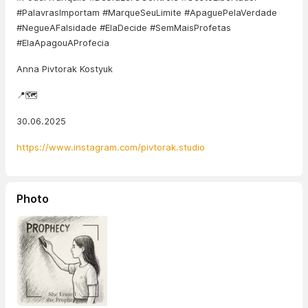
#PalavrasImportam #MarqueSeuLimite #ApaguePelaVerdade
#NegueAFalsidade #ElaDecide #SemMaisProfetas
#ElaApagouAProfecia
Anna Pivtorak Kostyuk
📍🗺️
30.06.2025
https://www.instagram.com/pivtorak.studio
Photo