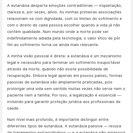
A eutanásia desperta emoções contraditórias — inquietação,
clareza e, por vezes, alívio. As minhas primeiras associações
relacionam-se com dignidade, com os limites do sofrimento e
com o direito de cada pessoa escolher quando a vida já não
contém qualidade. Num mundo onde a morte pode ser
indefinidamente adiada pela tecnologia, o valor ético de pôr
fim ao sofrimento torna-se ainda mais relevante.
A minha visão pessoal é direta: a eutanásia é um mecanismo
legal e necessário para terminar um sofrimento insuportável
através da morte, quando não existe possibilidade de
recuperação. Embora legal apenas em poucos países, formas
passivas de eutanásia são amplamente praticadas, pois
prolongar uma vida sem sentido muitas vezes não serve nem o
paciente nem a família. Por isso, a legalização é essencial —
incluindo para garantir proteção jurídica aos profissionais de
saúde.
Num nível mais profundo, é importante distinguir entre
diferentes tipos de eutanásia. A eutanásia passiva — recusa
de tratamentos extraordinários — e a eutanásia não agressiva