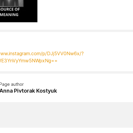
/www.instagram.com/p/DJj5VV0Nw6x/?
WE3YnVyYmw5NWpxNg==
Page author
Anna Pivtorak Kostyuk