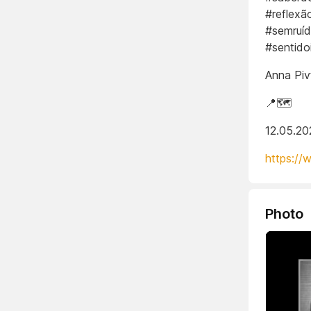
#reflexã
#semruíd
#sentido
Anna Piv
📍🗺️
12.05.20
https://
Photo