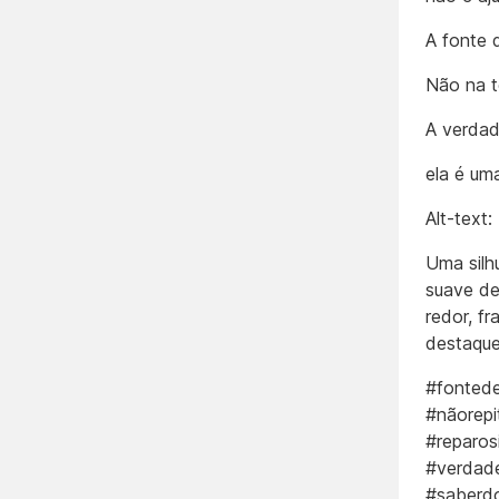
A fonte 
Não na t
A verdad
ela é um
Alt-text:
Uma silh
suave de
redor, f
destaque 
#fontede
#nãorepi
#reparos
#verdade
#saberdo