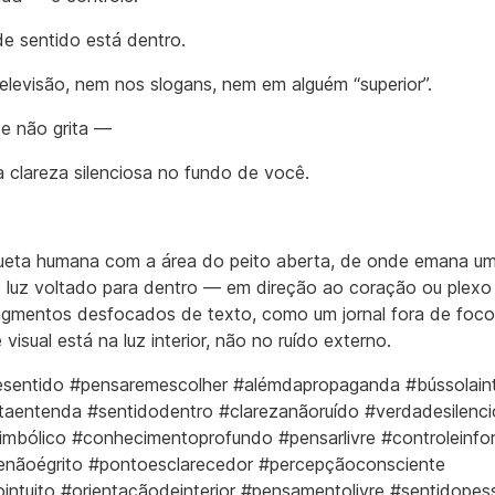
de sentido está dentro.
elevisão, nem nos slogans, nem em alguém “superior”.
e não grita —
a clareza silenciosa no fundo de você.
ueta humana com a área do peito aberta, de onde emana um
 luz voltado para dentro — em direção ao coração ou plexo 
ragmentos desfocados de texto, como um jornal fora de foco
visual está na luz interior, não no ruído externo.
sentido #pensaremescolher #alémdapropaganda #bússolaint
taentenda #sentidodentro #clarezanãoruído #verdadesilenc
imbólico #conhecimentoprofundo #pensarlivre #controleinfo
nãoégrito #pontoesclarecedor #percepçãoconsciente
intuito #orientaçãodeinterior #pensamentolivre #sentidopes