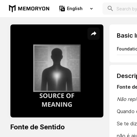
English
Basic 
Foundati
Descri
Fonte d
Não repi
Quando o
Se te di
Fonte de Sentido
não é aj