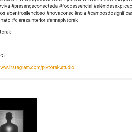
oviva #presençaconectada #focoessencial #alémdasexplica
os #centrosilencioso #novaconsciência #camposdosignifica
inato #clarezainterior #annapivtorak
torak
25
www.instagram.com/pivtorak.studio