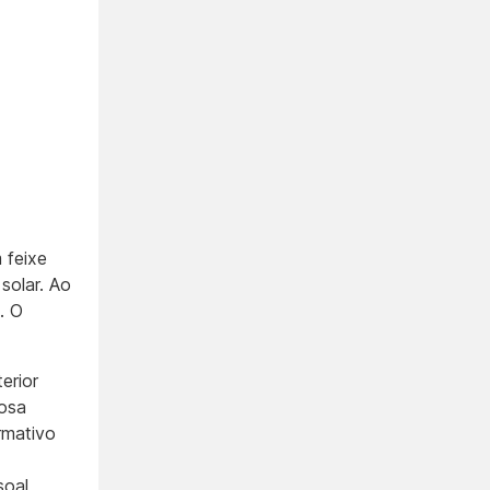
 feixe
solar. Ao
. O
erior
iosa
rmativo
soal