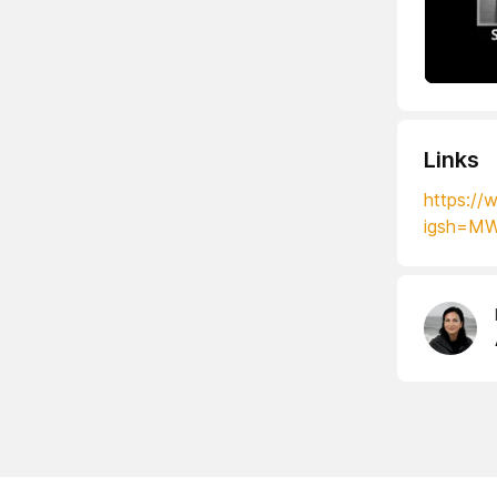
Links
https:/
igsh=M