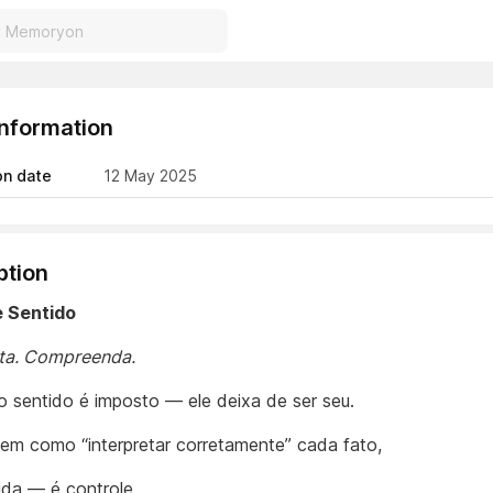
Information
on date
12 May 2025
ption
e Sentido
ta. Compreenda.
 sentido é imposto — ele deixa de ser seu.
zem como “interpretar corretamente” cada fato,
uda — é controle.