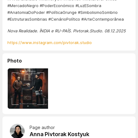
#MercadoNegro #PoderEconómico #LuzESombra
#AnatomiaDoPoder #PolíticaGrunge #SimbolismoSombrio
#EstruturasSombrias #CenárioPolítico #ArteContemporânea
Nova Realidade. ÍNDIA e RU-PAÍS. Pivtorak.Studio. 08.12.2025
https://www.instagram.com/pivtorak.studio
Photo
Page author
Anna Pivtorak Kostyuk