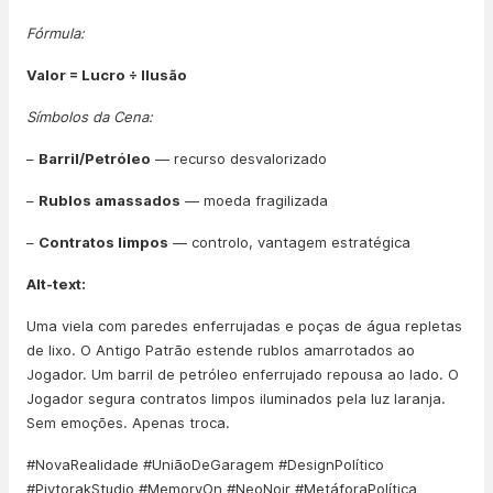
Fórmula:
Valor = Lucro ÷ Ilusão
Símbolos da Cena:
–
Barril/Petróleo
— recurso desvalorizado
–
Rublos amassados
— moeda fragilizada
–
Contratos limpos
— controlo, vantagem estratégica
Alt-text:
Uma viela com paredes enferrujadas e poças de água repletas
de lixo. O Antigo Patrão estende rublos amarrotados ao
Jogador. Um barril de petróleo enferrujado repousa ao lado. O
Jogador segura contratos limpos iluminados pela luz laranja.
Sem emoções. Apenas troca.
#NovaRealidade #UniãoDeGaragem #DesignPolítico
#PivtorakStudio #MemoryOn #NeoNoir #MetáforaPolítica