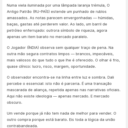
Numa viela iluminada por uma lâmpada laranja trémula, O
Antigo Patrão (RU-PAÍS) estende um punhado de rublos
amassados. As notas parecem envergonhadas — húmidas,
baças, gastas até perderem valor. Ao lado, um barril de
petróleo enferrujado: outrora símbolo de riqueza, agora
apenas um item barato no mercado paralelo.
O Jogador (ÍNDIA) observa sem qualquer traço de pena. Na
outra mão segura contratos limpos — brancos, impecáveis,
mais valiosos do que tudo o que lhe é oferecido. O olhar é frio,
quase clínico: lucro, risco, margem, oportunidade.
O observador encontra-se na linha entre luz e sombra. Dali
percebe o essencial: isto não é parceria. É uma transação
mascarada de aliança, repetida apenas nas narrativas oficiais.
Aqui não existe ideologia — apenas mercado. E mercado
obscuro.
Um vende porque já não tem nada de melhor para vender. O
outro compra porque está barato. Eis toda a lógica da união
contrabandeada.