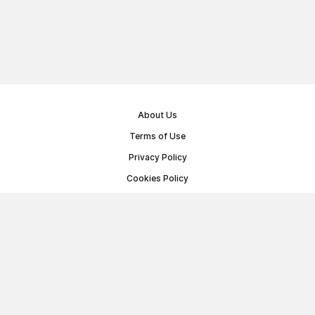
About Us
Terms of Use
Privacy Policy
Cookies Policy
Public Offer Agreement
© Memoryon.net 2021