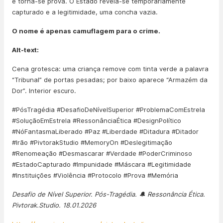
e torna-se prova. O Estado revela-se temporariamente
capturado e a legitimidade, uma concha vazia.
O nome é apenas camuflagem para o crime.
Alt-text:
Cena grotesca: uma criança remove com tinta verde a palavra
“Tribunal” de portas pesadas; por baixo aparece “Armazém da
Dor”. Interior escuro.
#PósTragédia #DesafioDeNívelSuperior #ProblemaComEstrela
#SoluçãoEmEstrela #RessonânciaÉtica #DesignPolítico
#NóFantasmaLiberado #Paz #Liberdade #Ditadura #Ditador
#Irão #PivtorakStudio #MemoryOn #Deslegitimação
#Renomeação #Desmascarar #Verdade #PoderCriminoso
#EstadoCapturado #Impunidade #Máscara #Legitimidade
#Instituições #Violência #Protocolo #Prova #Memória
Desafio de Nível Superior. Pós-Tragédia. 🔔 Ressonância Ética.
Pivtorak.Studio. 18.01.2026