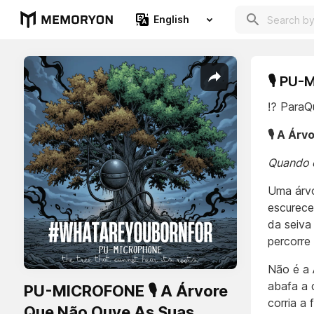
English
🎙️ PU
⁉️ Para
🎙️ A Ár
Quando o
Uma árvo
escurece
da seiva
percorre
Não é a 
abafa a 
PU-MICROFONE 🎙️ A Árvore
corria a
Que Não Ouve As Suas