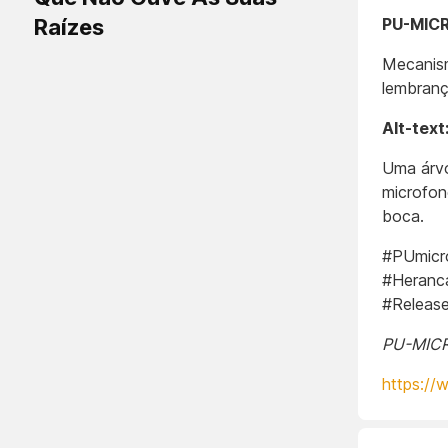
Raízes
PU-MICR
Mecanism
lembranç
Alt-text
Uma árvo
microfon
boca.
#PUmicr
#Heranc
#Releas
PU-MICRO
https://