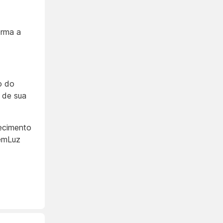
orma a
o do
 de sua
ecimento
emLuz