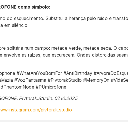
OFONE como símbolo:
o do esquecimento. Substitui a herança pelo ruído e transf
a em silêncio.
:
re solitária num campo: metade verde, metade seca. O cab
e envolve as raízes, que escurecem. Ondas distorcidas saem
ophone #WhatAreYouBornFor #AntiBirthday #ArvoreDoEsqu
aVazia #VozFantasma #PivtorakStudio #MemoryOn #VidaS
edPhantomNode #PUmicrofone
FONE. Pivtorak.Studio. 07.10.2025
www.instagram.com/pivtorak.studio