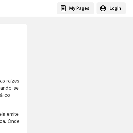
My Pages
Login
as raízes
tando-se
álico
ela emite
ica. Onde