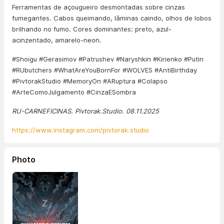
Ferramentas de açougueiro desmontadas sobre cinzas
fumegantes. Cabos queimando, lâminas caindo, olhos de lobos
brilhando no fumo. Cores dominantes: preto, azul-
acinzentado, amarelo-neon.
#Shoigu #Gerasimov #Patrushev #Naryshkin #Kirienko #Putin
#RUbutchers #WhatAreYouBornFor #WOLVES #AntiBirthday
#PivtorakStudio #MemoryOn #ARuptura #Colapso
#ArteComoJulgamento #CinzaESombra
RU-CARNEFICINAS. Pivtorak.Studio. 08.11.2025
https://www.instagram.com/pivtorak.studio
Photo