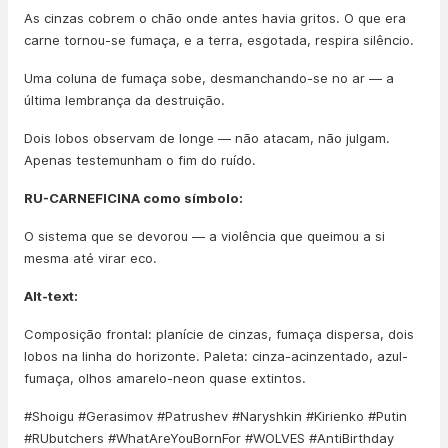
As cinzas cobrem o chão onde antes havia gritos. O que era
carne tornou-se fumaça, e a terra, esgotada, respira silêncio.
Uma coluna de fumaça sobe, desmanchando-se no ar — a
última lembrança da destruição.
Dois lobos observam de longe — não atacam, não julgam.
Apenas testemunham o fim do ruído.
RU-CARNEFICINA como símbolo:
O sistema que se devorou — a violência que queimou a si
mesma até virar eco.
Alt-text:
Composição frontal: planície de cinzas, fumaça dispersa, dois
lobos na linha do horizonte. Paleta: cinza-acinzentado, azul-
fumaça, olhos amarelo-neon quase extintos.
#Shoigu #Gerasimov #Patrushev #Naryshkin #Kirienko #Putin
#RUbutchers #WhatAreYouBornFor #WOLVES #AntiBirthday