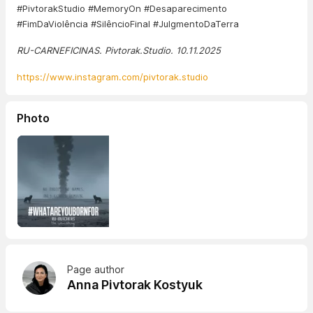
#PivtorakStudio #MemoryOn #Desaparecimento
#FimDaViolência #SilêncioFinal #JulgmentoDaTerra
RU-CARNEFICINAS. Pivtorak.Studio. 10.11.2025
https://www.instagram.com/pivtorak.studio
Photo
Page author
Anna Pivtorak Kostyuk