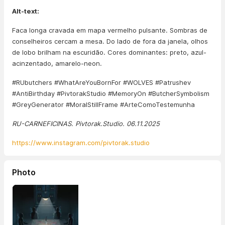
Alt-text:
Faca longa cravada em mapa vermelho pulsante. Sombras de
conselheiros cercam a mesa. Do lado de fora da janela, olhos
de lobo brilham na escuridão. Cores dominantes: preto, azul-
acinzentado, amarelo-neon.
#RUbutchers #WhatAreYouBornFor #WOLVES #Patrushev
#AntiBirthday #PivtorakStudio #MemoryOn #ButcherSymbolism
#GreyGenerator #MoralStillFrame #ArteComoTestemunha
RU-CARNEFICINAS. Pivtorak.Studio. 06.11.2025
https://www.instagram.com/pivtorak.studio
Photo