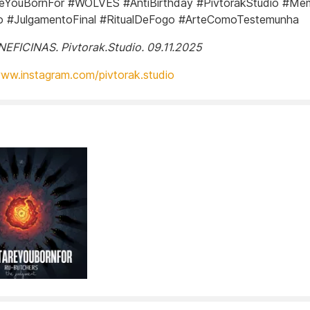
eYouBornFor #WOLVES #AntiBirthday #PivtorakStudio #M
lo #JulgamentoFinal #RitualDeFogo #ArteComoTestemunha
FICINAS. Pivtorak.Studio. 09.11.2025
www.instagram.com/pivtorak.studio