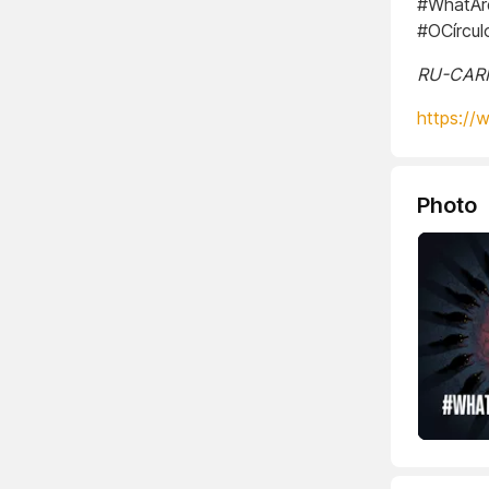
#WhatAr
#OCírcu
RU-CARNE
https://
Photo