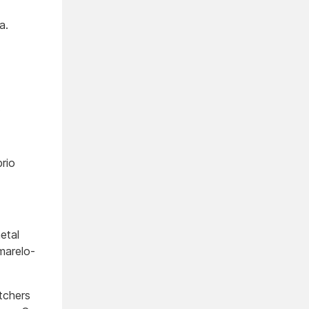
a.
.
rio
etal
marelo-
tchers