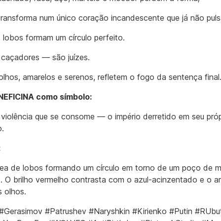
transforma num único coração incandescente que já não puls
, lobos formam um círculo perfeito.
caçadores — são juízes.
olhos, amarelos e serenos, refletem o fogo da sentença final
EFICINA como símbolo:
 violência que se consome — o império derretido em seu próp
o.
:
rea de lobos formando um círculo em torno de um poço de m
o. O brilho vermelho contrasta com o azul-acinzentado e o a
 olhos.
#Gerasimov #Patrushev #Naryshkin #Kirienko #Putin #RUbu