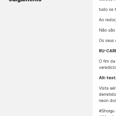
tudo se 
Ao redor
Não são 
Os seus 
RU-CARN
O fim da
veredict
Alt-text
Vista aé
derretid
neon dos
#Shoigu 