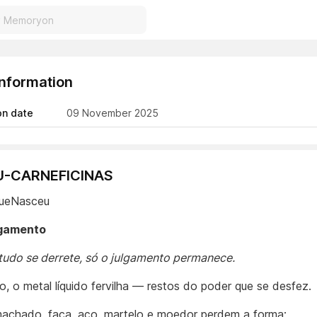
Information
on date
09 November 2025
RU-CARNEFICINAS
QueNasceu
lgamento
udo se derrete, só o julgamento permanece.
o, o metal líquido fervilha — restos do poder que se desfez.
machado, faca, aço, martelo e moedor perdem a forma;