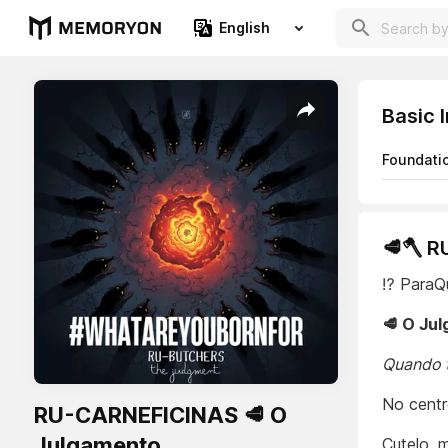
English
Basic 
Foundati
🥩🪓 
⁉️ Para
🥩 O Ju
Quando t
No centr
RU-CARNEFICINAS 🥩 O
Julgamento
Cutelo, 