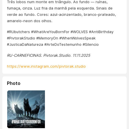
Três lobos num monte em triângulo. Ao fundo — ruínas,
fumaça, cinza. Luz fria da manhã pela esquerda. Sinais de
verde ao fundo. Cores: azul-acinzentado, branco-prateado,
amarelo-neon dos olhos.
#RUbutchers #WhatAreYouBornFor #WOLVES #AntiBirthday
#PivtorakStudio #MemoryOn #WhenWolvesSpeak
#JusticaDaNatureza #ArteDoTestemunho #Silencio
RU-CARNEFICINAS. Pivtorak.Studio. 11.11.2025
https://www.instagram.com/pivtorak.studio
Photo