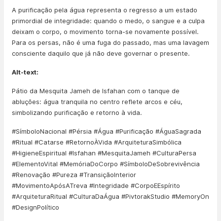
A purificação pela água representa o regresso a um estado
primordial de integridade: quando o medo, o sangue e a culpa
deixam o corpo, o movimento torna-se novamente possível.
Para os persas, não é uma fuga do passado, mas uma lavagem
consciente daquilo que já não deve governar o presente.
Alt-text:
Pátio da Mesquita Jameh de Isfahan com o tanque de
abluções: água tranquila no centro reflete arcos e céu,
simbolizando purificação e retorno à vida.
#SímboloNacional #Pérsia #Água #Purificação #ÁguaSagrada
#Ritual #Catarse #RetornoÀVida #ArquiteturaSimbólica
#HigieneEspiritual #Isfahan #MesquitaJameh #CulturaPersa
#ElementoVital #MemóriaDoCorpo #SímboloDeSobrevivência
#Renovação #Pureza #TransiçãoInterior
#MovimentoApósATreva #Integridade #CorpoEEspírito
#ArquiteturaRitual #CulturaDaÁgua #PivtorakStudio #MemoryOn
#DesignPolítico