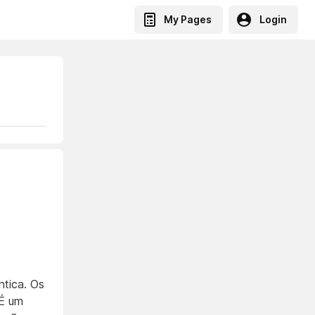
My Pages
Login
ntica. Os
 É um