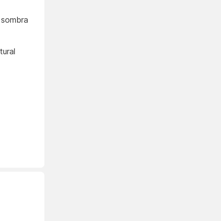
e sombra
ural