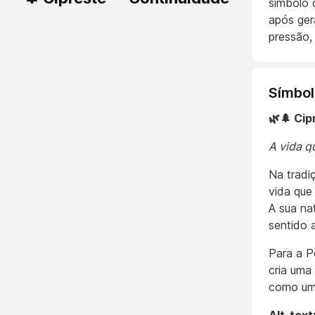
símbolo 
após ger
pressão,
Símbol
🌿🌲 Ci
A vida 
Na tradi
vida que
A sua na
sentido 
Para a Pé
cria uma
como um 