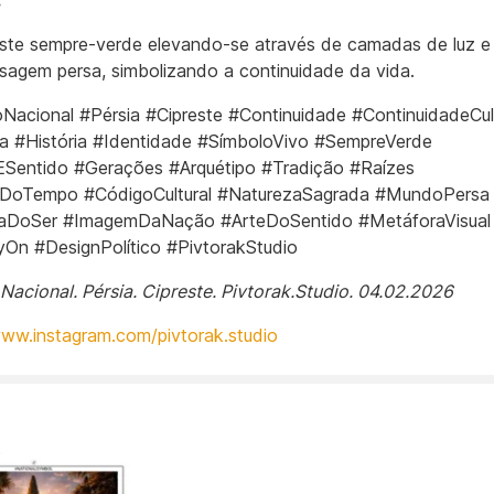
:
ste sempre-verde elevando-se através de camadas de luz 
sagem persa, simbolizando a continuidade da vida.
Nacional #Pérsia #Cipreste #Continuidade #ContinuidadeCult
 #História #Identidade #SímboloVivo #SempreVerde
Sentido #Gerações #Arquétipo #Tradição #Raízes
alDoTempo #CódigoCultural #NaturezaSagrada #MundoPersa
fiaDoSer #ImagemDaNação #ArteDoSentido #MetáforaVisual
n #DesignPolítico #PivtorakStudio
Nacional. Pérsia. Cipreste. Pivtorak.Studio. 04.02.2026
www.instagram.com/pivtorak.studio