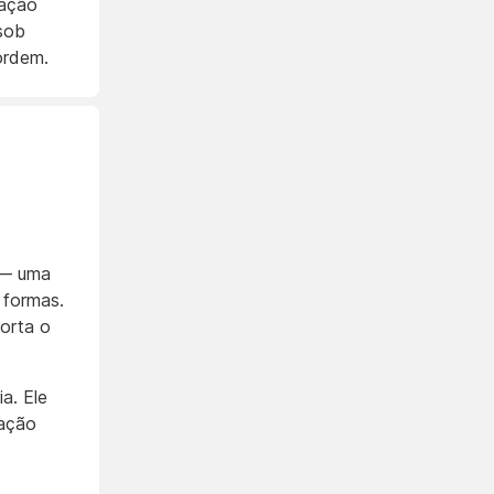
ração
sob
ordem.
a — uma
 formas.
orta o
a. Ele
nação