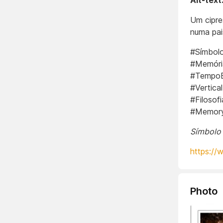
Alt-text
Um cipre
numa pai
#Símbolo
#Memória
#TempoE
#Vertic
#Filoso
#MemoryO
Símbolo 
https://
Photo