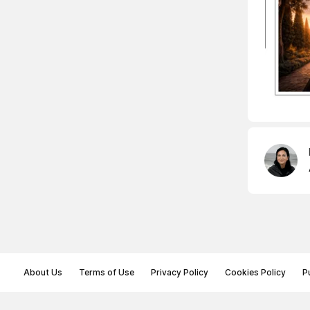
About Us
Terms of Use
Privacy Policy
Cookies Policy
P
© Memoryon.net 2021