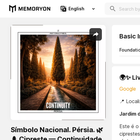
English
Basic 
Foundati
🌍✨ Li
Google
📍 Local
Jardim d
Este é o
Símbolo Nacional. Pérsia. 🌿
cipreste
🌲 Cipreste — Continuidade