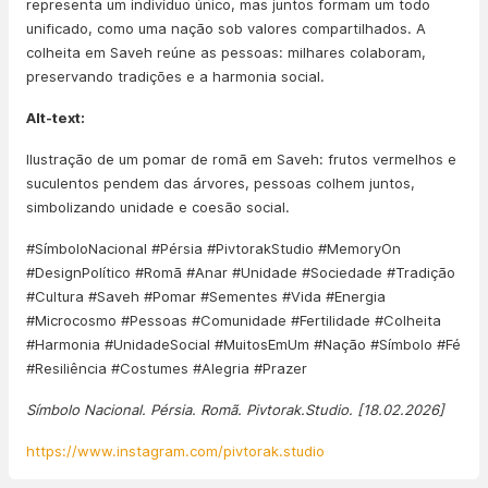
representa um indivíduo único, mas juntos formam um todo
unificado, como uma nação sob valores compartilhados. A
colheita em Saveh reúne as pessoas: milhares colaboram,
preservando tradições e a harmonia social.
Alt-text:
Ilustração de um pomar de romã em Saveh: frutos vermelhos e
suculentos pendem das árvores, pessoas colhem juntos,
simbolizando unidade e coesão social.
#SímboloNacional #Pérsia #PivtorakStudio #MemoryOn
#DesignPolítico #Romã #Anar #Unidade #Sociedade #Tradição
#Cultura #Saveh #Pomar #Sementes #Vida #Energia
#Microcosmo #Pessoas #Comunidade #Fertilidade #Colheita
#Harmonia #UnidadeSocial #MuitosEmUm #Nação #Símbolo #Fé
#Resiliência #Costumes #Alegria #Prazer
Símbolo Nacional. Pérsia. Romã. Pivtorak.Studio. [18.02.2026]
https://www.instagram.com/pivtorak.studio