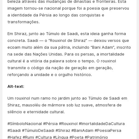
beleza através das mudanças de dinastias e fronteiras. Esta
imagem tornou-se nacional porque foi a poesia que preservou
a identidade da Pérsia ao longo das conquistas e
transformações.
Em Shiraz, junto ao Túmulo de Saadi, esta ideia ganha forma
concreta. Saadi — o “Rouxinol de Shiraz” — deixou versos que
ecoam muito além da sua pátria, incluindo “Bani Adam”, inscrito
na sede das Nações Unidas. Para os persas, a imortalidade
cultural é a vitória da palavra sobre o tempo. O rouxinol
transmite o código da nação de geração em geração,
reforçando a unidade e o orgulho histórico.
Alt-text:
Um rouxinol num ramo no jardim junto ao Túmulo de Saadi em
Shiraz, mausoléu de mármore sob luz suave, atmosfera de
silêncio e eternidade cultural.
#SímboloNacional #Pérsia #Rouxinol #ImortalidadeDaCultura
#Saadi #TúmuloDeSaadi #Shiraz #BaniAdam #PoesiaPersa
#Hafez #Rumi #Cultura #Língua #Poeta #Património