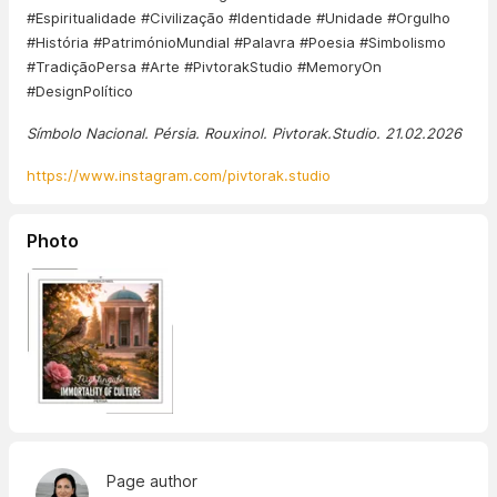
#Espiritualidade #Civilização #Identidade #Unidade #Orgulho
#História #PatrimónioMundial #Palavra #Poesia #Simbolismo
#TradiçãoPersa #Arte #PivtorakStudio #MemoryOn
#DesignPolítico
Símbolo Nacional. Pérsia. Rouxinol. Pivtorak.Studio. 21.02.2026
https://www.instagram.com/pivtorak.studio
Photo
Page author