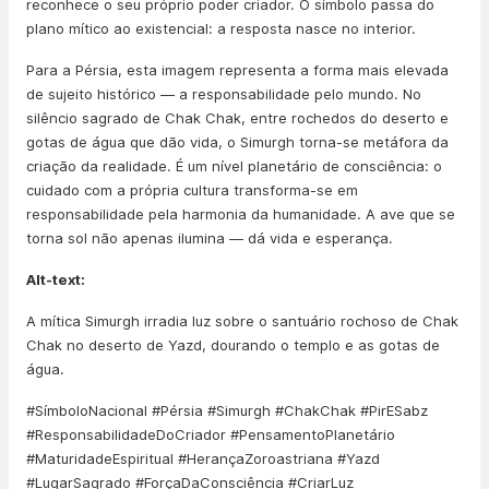
reconhece o seu próprio poder criador. O símbolo passa do
plano mítico ao existencial: a resposta nasce no interior.
Para a Pérsia, esta imagem representa a forma mais elevada
de sujeito histórico — a responsabilidade pelo mundo. No
silêncio sagrado de Chak Chak, entre rochedos do deserto e
gotas de água que dão vida, o Simurgh torna-se metáfora da
criação da realidade. É um nível planetário de consciência: o
cuidado com a própria cultura transforma-se em
responsabilidade pela harmonia da humanidade. A ave que se
torna sol não apenas ilumina — dá vida e esperança.
Alt-text:
A mítica Simurgh irradia luz sobre o santuário rochoso de Chak
Chak no deserto de Yazd, dourando o templo e as gotas de
água.
#SímboloNacional #Pérsia #Simurgh #ChakChak #PirESabz
#ResponsabilidadeDoCriador #PensamentoPlanetário
#MaturidadeEspiritual #HerançaZoroastriana #Yazd
#LugarSagrado #ForçaDaConsciência #CriarLuz