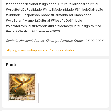
#IdentidadeNacional #DignidadeCultural #JornadaEspiritual
#ArquitetoDaRealidade #MitoEModernidade #SímboloDaNação
#UnidadeEResponsabilidade #HarmoniaDaHumanidade
#AveSolar #MemóriaCultural #FilosofiaDoSímbolo
#MetáforaVisual #PivtorakStudio #MemoryOn #DesignPolítico
#ArteDoSentido #26Fevereiro2026
Símbolo Nacional. Pérsia. Simurgh. Pivtorak.Studio. 26.02.2026
https://www.instagram.com/pivtorak.studio
Photo