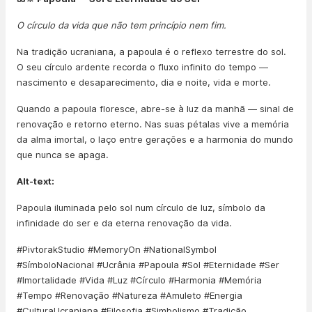
O círculo da vida que não tem princípio nem fim.
Na tradição ucraniana, a papoula é o reflexo terrestre do sol.
O seu círculo ardente recorda o fluxo infinito do tempo —
nascimento e desaparecimento, dia e noite, vida e morte.
Quando a papoula floresce, abre-se à luz da manhã — sinal de
renovação e retorno eterno. Nas suas pétalas vive a memória
da alma imortal, o laço entre gerações e a harmonia do mundo
que nunca se apaga.
Alt-text:
Papoula iluminada pelo sol num círculo de luz, símbolo da
infinidade do ser e da eterna renovação da vida.
#PivtorakStudio #MemoryOn #NationalSymbol
#SímboloNacional #Ucrânia #Papoula #Sol #Eternidade #Ser
#Imortalidade #Vida #Luz #Círculo #Harmonia #Memória
#Tempo #Renovação #Natureza #Amuleto #Energia
#CulturaUcraniana #Filosofia #Simbolismo #Tradição