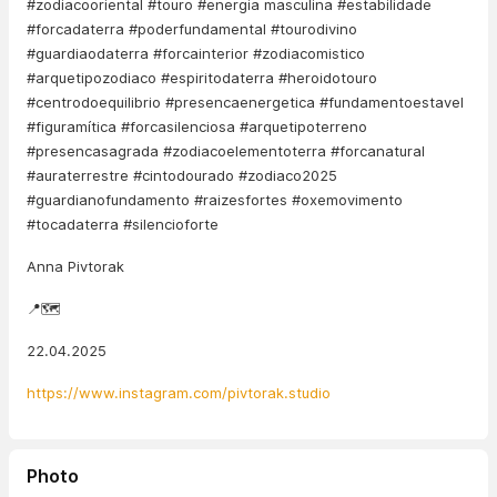
#zodiacooriental #touro #energia masculina #estabilidade
#forcadaterra #poderfundamental #tourodivino
#guardiaodaterra #forcainterior #zodiacomistico
#arquetipozodiaco #espiritodaterra #heroidotouro
#centrodoequilibrio #presencaenergetica #fundamentoestavel
#figuramítica #forcasilenciosa #arquetipoterreno
#presencasagrada #zodiacoelementoterra #forcanatural
#auraterrestre #cintodourado #zodiaco2025
#guardianofundamento #raizesfortes #oxemovimento
#tocadaterra #silencioforte
Anna Pivtorak
📍🗺️
22.04.2025
https://www.instagram.com/pivtorak.studio
Photo