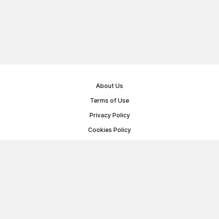
About Us
Terms of Use
Privacy Policy
Cookies Policy
Public Offer Agreement
© Memoryon.net 2021