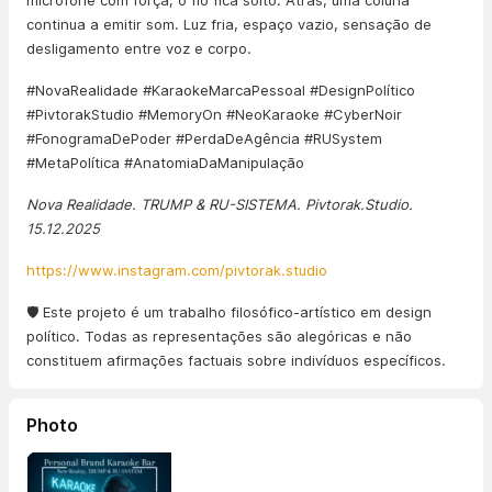
microfone com força; o fio fica solto. Atrás, uma coluna
continua a emitir som. Luz fria, espaço vazio, sensação de
desligamento entre voz e corpo.
#NovaRealidade #KaraokeMarcaPessoal #DesignPolítico
#PivtorakStudio #MemoryOn #NeoKaraoke #CyberNoir
#FonogramaDePoder #PerdaDeAgência #RUSystem
#MetaPolítica #AnatomiaDaManipulação
Nova Realidade. TRUMP & RU-SISTEMA. Pivtorak.Studio.
15.12.2025
https://www.instagram.com/pivtorak.studio
🛡️ Este projeto é um trabalho filosófico-artístico em design
político. Todas as representações são alegóricas e não
constituem afirmações factuais sobre indivíduos específicos.
Photo