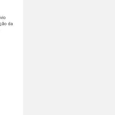
vio
ição da
m