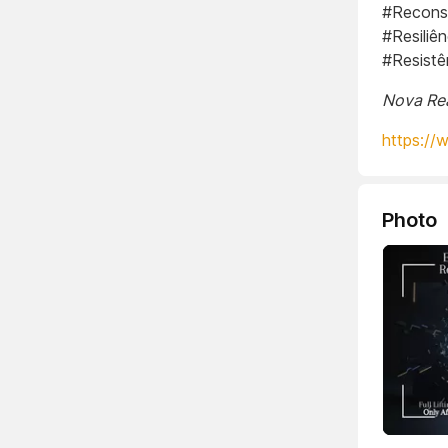
#Reconst
#Resiliê
#Resistê
Nova Rea
https://
Photo