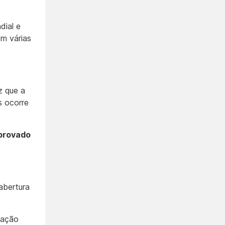
dial e
m várias
z que a
s ocorre
provado
abertura
mação