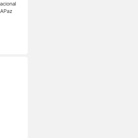
acional
aAPaz