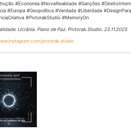
rução #Economia #NovaRealidade #Sanções #DireitoIntern
ncia #Europa #Geopolítica #Verdade #Liberdade #DesignPar
nciaCriativa #PivtorakStudio #MemoryOn
lidade. Ucrânia. Plano de Paz. Pivtorak.Studio. 23.11.2025
www.instagram.com/pivtorak.studio