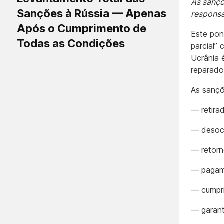
As sanç
Sanções à Rússia — Apenas
responsa
Após o Cumprimento de
Este pon
Todas as Condições
parcial”
Ucrânia 
reparado
As sançõ
— retirad
— desoc
— retorn
— pagam
— cumpri
— garant