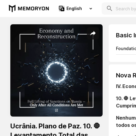
English
Basic 
Foundati
Nova R
IV. Eco
10. 🛑 
Cumprim
Nenhum 
Ucrânia. Plano de Paz. 10. 🛑
todos os
Levantamento Total das