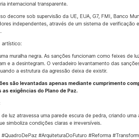
ia internacional transparente.
so decorre sob supervisão da UE, EUA, G7, FMI, Banco Mun
ores independentes, através de um sistema de verificação e
.
 artístico:
uma muralha negra. As sanções funcionam como feixes de lu
am e a desintegram. O verdadeiro levantamento das sançõe
uando a estrutura da agressão deixa de existir.
ões são levantadas apenas mediante cumprimento com
 as exigências do Plano de Paz.
:
 de luz atravessa uma parede escura de pedra, criando uma 
que simboliza condições claras e irreversíveis.
a #QuadroDePaz #ArquiteturaDoFuturo #Reforma #Transfor