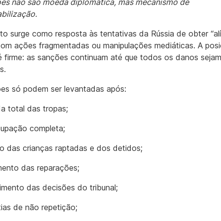
ões não são moeda diplomática, mas mecanismo de
bilização.
to surge como resposta às tentativas da Rússia de obter “alí
 com ações fragmentadas ou manipulações mediáticas. A pos
é firme: as sanções continuam até que todos os danos seja
s.
es só podem ser levantadas após:
a total das tropas;
upação completa;
o das crianças raptadas e dos detidos;
ento das reparações;
mento das decisões do tribunal;
ias de não repetição;