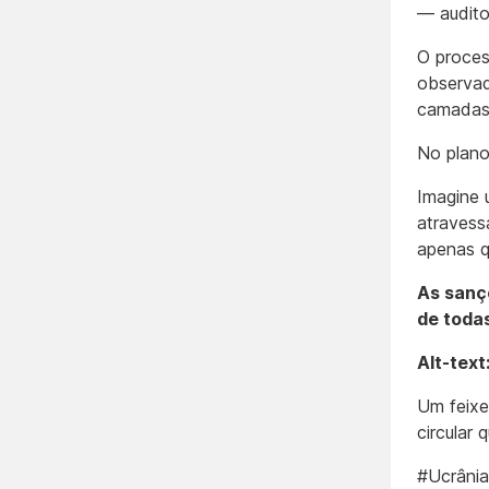
— auditor
O proces
observad
camadas
No plano
Imagine 
atravess
apenas q
As sanç
de todas
Alt-text
Um feixe
circular 
#Ucrâni