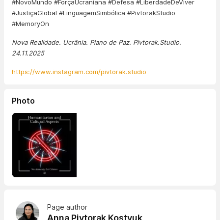
#NovoMundo #ForçaUcraniana #Defesa #LiberdadeDeViver
#JustiçaGlobal #LinguagemSimbólica #PivtorakStudio
#MemoryOn
Nova Realidade. Ucrânia. Plano de Paz. Pivtorak.Studio.
24.11.2025
https://www.instagram.com/pivtorak.studio
Photo
Page author
Anna Pivtorak Kostyuk