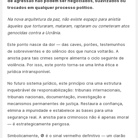
de agressão não podem ser negociados, suavizados ou
trocados em qualquer processo político.
Na nova arquitetura da paz, não existe espaço para anistia
àqueles que torturaram, mataram, raptaram ou cometeram atos
genocidas contra a Ucrânia.
Este ponto nasce da dor — das caves, porões, testemunhos
de sobreviventes e do silêncio dos que nunca voltarão. A
anistia para tais crimes sempre alimenta o ciclo seguinte de
violência. Por isso, este ponto torna-se uma linha ética e
jurídica intransponível.
No futuro sistema jurídico, este princípio cria uma estrutura
inquebrável de responsabilização: tribunais internacionais,
tribunais nacionais, documentação, investigação e
mecanismos permanentes de justiça. Restaura a confiança,
elimina a impunidade e estabelece as bases para uma
segurança real. A anistia para criminosos não é apenas imoral
— é estrategicamente perigosa.
Simbolicamente, 🚫 é o sinal vermelho definitivo — um clarão