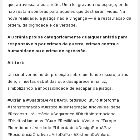
que atravessa a escuridão. Uma lei gravada no espaço, onde
não restam sombras para aqueles que destruíram vidas. Na
nova realidade, a justiça não é vingança — é a restauração da
ordem, da dignidade e da verdade.
A Ucrânia proíbe categoricamente qualquer anistia para
responsáveis por crimes de guerra, crimes contra a
humanidade ou o crime de agressão.
Alt-text:
Um sinal vermelho de proibição sobre um fundo escuro; atrás
dele, silhuetas esbatidas que desaparecem na luz,
simbolizando a impossibilidade de escapar da justiça.
#Ucrânia #QuadroDePaz #ArquiteturaDoFuturo #Reforma
#Transformação #Justiça #Reintegração #NovaRealidade
#ReconstruirAUcrânia #Segurança #DireitoInternacional
#DireitosHumanos #Cura #Resiliência #Valores #Europa
#Identidade #Verdade #Liberdade #DesignParaAPaz
#ResistênciaCriativa #ArteDaPaz #SistemaDeValores