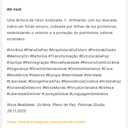
Alt-text:
Uma ânfora de néon estilizada 🏺, brilhando com luz dourada
sobre um fundo escuro, rodeada por linhas de luz protetoras,
simbolizando o retorno e a proteção do património cultural
ucraniano.
#Ucrânia #PlanoDePaz #ArquiteturaDoFuturo #PivtorakStudio
#MemoryOn #Reforma #Transformação #EstruturaDePaz
#Justiça #Reintegração #NovaRealidade #ReconstruirAUcrânia
#Segurança #DireitoInternacional #DireitosHumanos #Cura
#Resiliência #Valores #Europa #Identidade #Verdade
#Liberdade #DesignParaAPaz #ResistênciaCriativa #ArteDaPaz
#SistemaDeValores #NovoMundo #ForçaUcraniana #Defesa
#LiberdadeDeViver #JustiçaGlobal #LinguagemSimbólica
Nova Realidade. Ucrânia. Plano de Paz. Pivtorak.Studio.
26.11.2025
https://www.instagram.com/pivtorak.studio