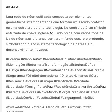
Alt-text:
Uma rede de néon estilizada composta por elementos
geométricos interconectados que formam um escudo protetor
ou uma estrutura de alta tecnologia. No centro está um símbolo
estilizado de chave inglesa 🛠️. Tudo brilha com vários tons de
luz de néon azul e branca contra um fundo escuro e profundo,
simbolizando o ecossistema tecnológico de defesa e o
desenvolvimento inovador.
#Ucrânia #PlanoDePaz #ArquiteturaDoFuturo #PivtorakStudio
#MemoryOn #Reforma #Transformação #EstruturaDePaz
#Justiça #Reintegração #NovaRealidade #ReconstruirAUcrânia
#Segurança #DireitoInternacional #DireitosHumanos #Cura
#Resiliência #Valores #Europa #Identidade #Verdade
#Liberdade #DesignParaAPaz #ResistênciaCriativa #ArteDaPaz
#SistemaDeValores #NovoMundo #ForçaUcraniana #Defesa
#LiberdadeDeViver #JustiçaGlobal #LinguagemSimbólica
Nova Realidade. Ucrânia. Plano de Paz. Pivtorak.Studio.