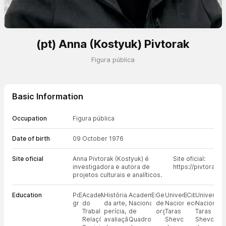
(pt) Anna (Kostyuk) Pivtorak
Figura pública
Basic Information
Occupation
Figura pública
Date of birth
09 October 1976
Site oficial
Anna Pivtorak (Kostyuk) é
Site oficial:
investigadora e autora de
https://pivtorak.s
projetos culturais e analíticos.
Education
Pós-
Economia
Academia
Mestre
História
Academia
Especialista
Gestão
Universidade
Bacharel
Cibernética
Universid
graduação
do
da arte,
Nacional
de
Nacional
econômica
Nacional
Trabalho,
perícia,
de
organizações
Taras
Taras
Relações
avaliação
Quadros
Shevchenko
Shevchen