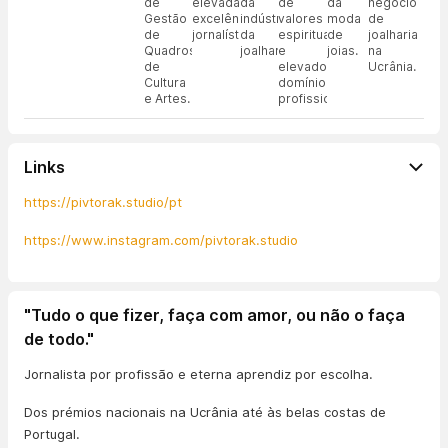
de
elevada
da
de
da
negócio
Gestão
excelência
indústria
valores
moda
de
de
jornalística.
da
espirituais
de
joalharia
Quadros
joalharia.
e
joias.
na
de
elevado
Ucrânia.
Cultura
domínio
e Artes.
profissional.
Links
https://pivtorak.studio/pt
https://www.instagram.com/pivtorak.studio
"Tudo o que fizer, faça com amor, ou não o faça
de todo."
Jornalista por profissão e eterna aprendiz por escolha.
Dos prémios nacionais na Ucrânia até às belas costas de
Portugal.