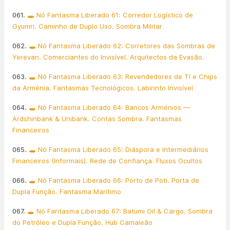
061.
🕳️ Nó Fantasma Liberado 61: Corredor Logístico de
Gyumri. Caminho de Duplo Uso. Sombra Militar
062.
🕳️ Nó Fantasma Liberado 62: Corretores das Sombras de
Yerevan. Comerciantes do Invisível. Arquitectos da Evasão.
063.
🕳️ Nó Fantasma Liberado 63: Revendedores de TI e Chips
da Arménia. Fantasmas Tecnológicos. Labirinto Invisível
064.
🕳️ Nó Fantasma Liberado 64: Bancos Arménios —
Ardshinbank & Unibank. Contas Sombra. Fantasmas
Financeiros
065.
🕳️ Nó Fantasma Liberado 65: Diáspora e Intermediários
Financeiros (Informais). Rede de Confiança. Fluxos Ocultos
066.
🕳️ Nó Fantasma Liberado 66: Porto de Poti. Porta de
Dupla Função. Fantasma Marítimo
067.
🕳️ Nó Fantasma Liberado 67: Batumi Oil & Cargo. Sombra
do Petróleo e Dupla Função. Hub Camaleão