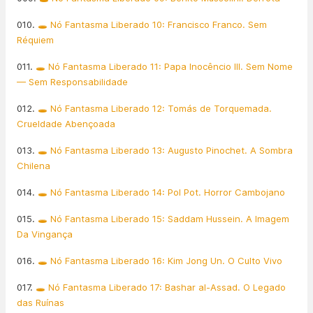
010.
🕳️ Nó Fantasma Liberado 10: Francisco Franco. Sem
Réquiem
011.
🕳️ Nó Fantasma Liberado 11: Papa Inocêncio III. Sem Nome
— Sem Responsabilidade
012.
🕳️ Nó Fantasma Liberado 12: Tomás de Torquemada.
Crueldade Abençoada
013.
🕳️ Nó Fantasma Liberado 13: Augusto Pinochet. A Sombra
Chilena
014.
🕳️ Nó Fantasma Liberado 14: Pol Pot. Horror Cambojano
015.
🕳️ Nó Fantasma Liberado 15: Saddam Hussein. A Imagem
Da Vingança
016.
🕳️ Nó Fantasma Liberado 16: Kim Jong Un. O Culto Vivo
017.
🕳️ Nó Fantasma Liberado 17: Bashar al-Assad. O Legado
das Ruínas