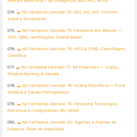
Aparato Ministerial / de Inteligência (MODAFL, MOIS)
074.
🕳️ Nó Fantasma Liberado 74: IAIO, AIO, DIO. Controle
Sobre o Armamento
075.
🕳️ Nó Fantasma Liberado 75: Fantasma dos Mísseis —
SHIG, SBIG, ramificações Shahid Bakeri
076.
🕳️ Nó Fantasma Liberado 76: AEOI & SPND. Camuflagem
Científica
077.
🕳️ Nó Fantasma Liberado 77: Nó Financeiro — Cripto,
Shadow Banking & Hawala
078.
🕳️ Nó Fantasma Liberado 78: Artéria Petrolífera — Frota
Sombria e Canais Petroquímicos
079.
🕳️ Nó Fantasma Liberado 79: Fantasma Tecnológico.
Eletrónica e Componentes (IEI, HESA)
080.
🕳️ Nó Fantasma Liberado 80: Agentes e Frentes da
Diáspora. Rede de Aquisições