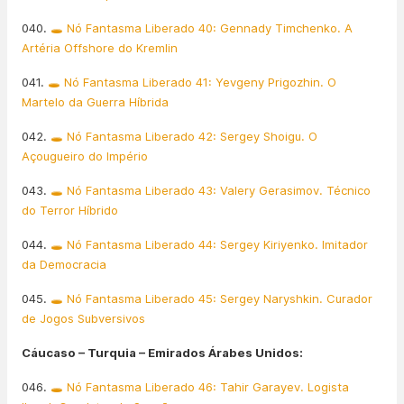
040.
🕳️ Nó Fantasma Liberado 40: Gennady Timchenko. A
Artéria Offshore do Kremlin
041.
🕳️ Nó Fantasma Liberado 41: Yevgeny Prigozhin. O
Martelo da Guerra Híbrida
042.
🕳️ Nó Fantasma Liberado 42: Sergey Shoigu. O
Açougueiro do Império
043.
🕳️ Nó Fantasma Liberado 43: Valery Gerasimov. Técnico
do Terror Híbrido
044.
🕳️ Nó Fantasma Liberado 44: Sergey Kiriyenko. Imitador
da Democracia
045.
🕳️ Nó Fantasma Liberado 45: Sergey Naryshkin. Curador
de Jogos Subversivos
Cáucaso – Turquia – Emirados Árabes Unidos:
046.
🕳️ Nó Fantasma Liberado 46: Tahir Garayev. Logista