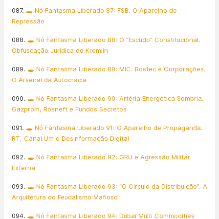
087.
🕳️ Nó Fantasma Liberado 87: FSB. O Aparelho de
Repressão
088.
🕳️ Nó Fantasma Liberado 88: O “Escudo” Constitucional.
Obfuscação Jurídica do Kremlin
089.
🕳️ Nó Fantasma Liberado 89: MIC. Rostec e Corporações.
O Arsenal da Autocracia
090.
🕳️ Nó Fantasma Liberado 90: Artéria Energética Sombria.
Gazprom, Rosneft e Fundos Secretos
091.
🕳️ Nó Fantasma Liberado 91: O Aparelho de Propaganda.
RT, Canal Um e Desinformação Digital
092.
🕳️ Nó Fantasma Liberado 92: GRU e Agressão Militar
Externa
093.
🕳️ Nó Fantasma Liberado 93: “O Círculo da Distribuição”. A
Arquitetura do Feudalismo Mafioso
094.
🕳️ Nó Fantasma Liberado 94: Dubai Multi Commodities