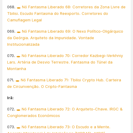
068.
🕳️ Nó Fantasma Liberado 68: Corretores da Zona Livre de
Tbilisi. Escudo Fantasma do Reexporto. Corretores do
Camuflagem Legal
069.
🕳️ Nó Fantasma Liberado 69: O Nexo Político-Oligárquico
da Geórgia. Arquiteto da Impunidade. Vontade
Institucionalizada
070.
🕳️ Nó Fantasma Liberado 70: Corredor Kazbegi–Verkhniy
Lars. Artéria de Desvio Terrestre. Fantasma do Túnel da
Montanha
071.
🕳️ Nó Fantasma Liberado 71: Tbilisi Crypto Hub. Carteira
de Circunvenção. O Cripto-Fantasma
Irã:
072.
🕳️ Nó Fantasma Liberado 72: O Arquiteto-Chave. IRGC &
Conglomerados Económicos
073.
🕳️ Nó Fantasma Liberado 73: O Escudo e a Mente.