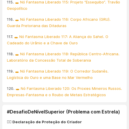
115.
🕳️ Nó Fantasma Liberado 115: Projeto “Essequibo”. Travão
Geopolítico
116.
🕳️ Nó Fantasma Liberado 116: Corpo Africano (GRU).
Guarda Pretoriana das Ditaduras
117.
🕳️ Nó Fantasma Liberado 117: A Aliança do Sahel. O
Cadeado do Urânio e a Chave de Ouro
118.
🕳️ Nó Fantasma Liberado 118: República Centro-Africana.
Laboratório da Concessão Total de Soberania
119.
🕳️ Nó Fantasma Liberado 119: O Corredor Sudanês.
Logística do Ouro e uma Base no Mar Vermelho
120.
🕳️ Nó Fantasma Liberado 120: Os Proxies Mineiros Russos.
Empresas-Fantasma e o Roubo de Metais Estratégicos
#DesafioDeNívelSuperior (Problema com Estrela)
👨‍⚖️ Declaração de Proteção do Criador