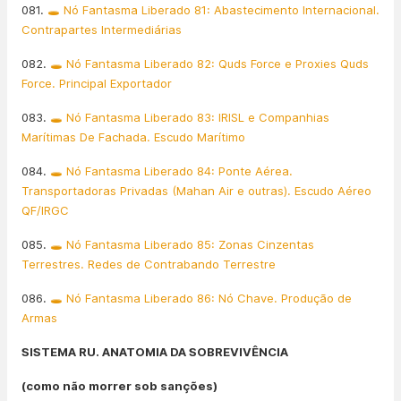
081.
🕳️ Nó Fantasma Liberado 81: Abastecimento Internacional.
Contrapartes Intermediárias
082.
🕳️ Nó Fantasma Liberado 82: Quds Force e Proxies Quds
Force. Principal Exportador
083.
🕳️ Nó Fantasma Liberado 83: IRISL e Companhias
Marítimas De Fachada. Escudo Marítimo
084.
🕳️ Nó Fantasma Liberado 84: Ponte Aérea.
Transportadoras Privadas (Mahan Air e outras). Escudo Aéreo
QF/IRGC
085.
🕳️ Nó Fantasma Liberado 85: Zonas Cinzentas
Terrestres. Redes de Contrabando Terrestre
086.
🕳️ Nó Fantasma Liberado 86: Nó Chave. Produção de
Armas
SISTEMA RU. ANATOMIA DA SOBREVIVÊNCIA
(como não morrer sob sanções)