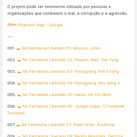
O projeto pode ser livremente utilizado por pessoas e
organizações que combatem o mal, a corrupção e a agressão.
🗺️📢 Phantom Map - Google
---
001.
🕳️ Nó Fantasma Liberado 01: Moscou. Lênin
002.
🕳️ Nó Fantasma Liberado 02: Pequim. Mao Tsé-Tung
003.
🕳️ Nó Fantasma Liberado 03: Pyongyang. Kim Il Sung
004.
🕳️ Nó Fantasma Liberado 04: Pyongyang. Kim Jong-il
005.
🕳️ Nó Fantasma Liberado 05: Hanói. Ho Chi Minh
006.
🕳️ Nó Fantasma Liberado 06: Joseph Stalin. O Pedestal
Soviético
007.
🕳️ Nó Fantasma Liberado 07: Adolf Hitler. Ausência
009.
🕳️ Nó Fantasma Liberado 09: Benito Mussolini. Derrota