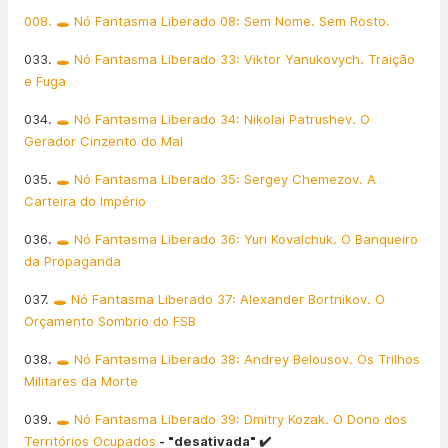
008. 🕳️ Nó Fantasma Liberado 08: Sem Nome. Sem Rosto.
033.
🕳️ Nó Fantasma Liberado 33: Viktor Yanukovych. Traição
e Fuga
034.
🕳️ Nó Fantasma Liberado 34: Nikolai Patrushev. O
Gerador Cinzento do Mal
035.
🕳️ Nó Fantasma Liberado 35: Sergey Chemezov. A
Carteira do Império
036.
🕳️ Nó Fantasma Liberado 36: Yuri Kovalchuk. O Banqueiro
da Propaganda
037.
🕳️ Nó Fantasma Liberado 37: Alexander Bortnikov. O
Orçamento Sombrio do FSB
038.
🕳️ Nó Fantasma Liberado 38: Andrey Belousov. Os Trilhos
Militares da Morte
039.
🕳️ Nó Fantasma Liberado 39: Dmitry Kozak. O Dono dos
Territórios Ocupados
- "desativada" ✔️