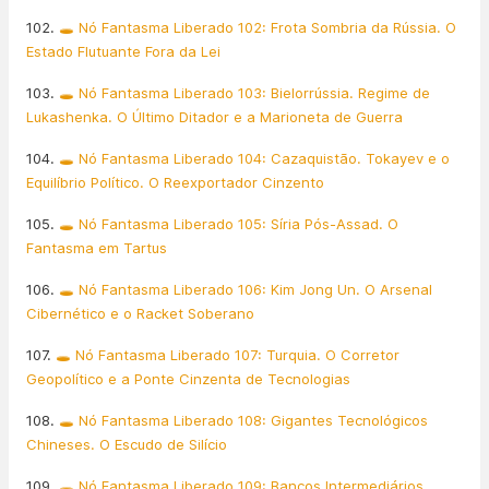
102.
🕳️ Nó Fantasma Liberado 102: Frota Sombria da Rússia. O
Estado Flutuante Fora da Lei
103.
🕳️ Nó Fantasma Liberado 103: Bielorrússia. Regime de
Lukashenka. O Último Ditador e a Marioneta de Guerra
104.
🕳️ Nó Fantasma Liberado 104: Cazaquistão. Tokayev e o
Equilíbrio Político. O Reexportador Cinzento
105.
🕳️ Nó Fantasma Liberado 105: Síria Pós-Assad. O
Fantasma em Tartus
106.
🕳️ Nó Fantasma Liberado 106: Kim Jong Un. O Arsenal
Cibernético e o Racket Soberano
107.
🕳️ Nó Fantasma Liberado 107: Turquia. O Corretor
Geopolítico e a Ponte Cinzenta de Tecnologias
108.
🕳️ Nó Fantasma Liberado 108: Gigantes Tecnológicos
Chineses. O Escudo de Silício
109.
🕳️ Nó Fantasma Liberado 109: Bancos Intermediários