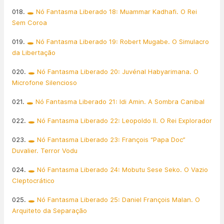
018.
🕳️ Nó Fantasma Liberado 18: Muammar Kadhafi. O Rei
Sem Coroa
019.
🕳️ Nó Fantasma Liberado 19: Robert Mugabe. O Simulacro
da Libertação
020.
🕳️ Nó Fantasma Liberado 20: Juvénal Habyarimana. O
Microfone Silencioso
021.
🕳️ Nó Fantasma Liberado 21: Idi Amin. A Sombra Canibal
022.
🕳️ Nó Fantasma Liberado 22: Leopoldo II. O Rei Explorador
023.
🕳️ Nó Fantasma Liberado 23: François “Papa Doc”
Duvalier. Terror Vodu
024.
🕳️ Nó Fantasma Liberado 24: Mobutu Sese Seko. O Vazio
Cleptocrático
025.
🕳️ Nó Fantasma Liberado 25: Daniel François Malan. O
Arquiteto da Separação