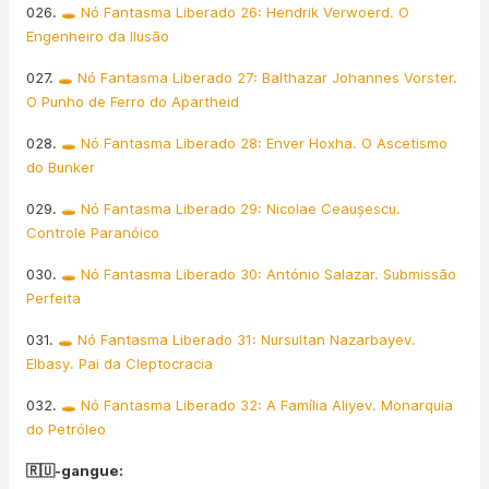
026.
🕳️ Nó Fantasma Liberado 26: Hendrik Verwoerd. O
Engenheiro da Ilusão
027.
🕳️ Nó Fantasma Liberado 27: Balthazar Johannes Vorster.
O Punho de Ferro do Apartheid
028.
🕳️ Nó Fantasma Liberado 28: Enver Hoxha. O Ascetismo
do Bunker
029.
🕳️ Nó Fantasma Liberado 29: Nicolae Ceaușescu.
Controle Paranóico
030.
🕳️ Nó Fantasma Liberado 30: António Salazar. Submissão
Perfeita
031.
🕳️ Nó Fantasma Liberado 31: Nursultan Nazarbayev.
Elbasy. Pai da Cleptocracia
032.
🕳️ Nó Fantasma Liberado 32: A Família Aliyev. Monarquia
do Petróleo
🇷🇺-gangue: