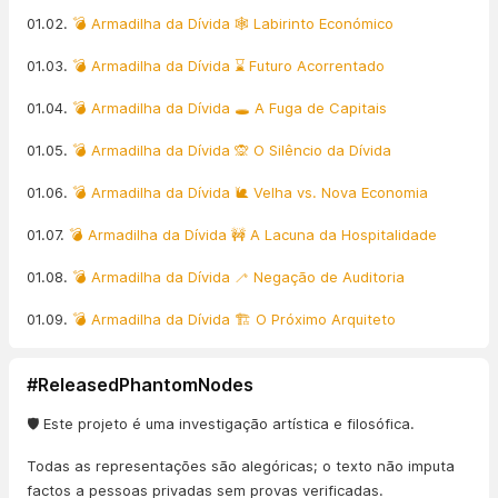
01.02.
💣 Armadilha da Dívida 🕸️ Labirinto Económico
01.03.
💣 Armadilha da Dívida ⌛ Futuro Acorrentado
01.04.
💣 Armadilha da Dívida 🕳️ A Fuga de Capitais
01.05.
💣 Armadilha da Dívida 🙊 O Silêncio da Dívida
01.06.
💣 Armadilha da Dívida 🐌 Velha vs. Nova Economia
01.07.
💣 Armadilha da Dívida 🚧 A Lacuna da Hospitalidade
01.08.
💣 Armadilha da Dívida 🦯 Negação de Auditoria
01.09.
💣 Armadilha da Dívida 🏗️ O Próximo Arquiteto
#ReleasedPhantomNodes
🛡️ Este projeto é uma investigação artística e filosófica.
Todas as representações são alegóricas; o texto não imputa
factos a pessoas privadas sem provas verificadas.