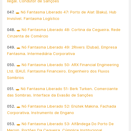
Ilegal. Condutor de Sanções
047.
🕳️ Nó Fantasma Liberado 47: Porto de Alat (Baku). Hub
Invisível. Fantasma Logístico
048.
🕳️ Nó Fantasma Liberado 48: Cortina da Cegueira. Rede
Cinzenta de Comércio
049.
🕳️ Nó Fantasma Liberado 49: 2Rivers (Dubai). Empresa
Fantasma. Intermediária Corporativa
050.
🕳️ Nó Fantasma Liberado 50: ARX Financial Engineering
Ltd. (EAU). Fantasma Financeiro. Engenheiro dos Fluxos
Sombrios
051.
🕳️ Nó Fantasma Liberado 51: Berk Turken. Comerciante
das Sombras. Interface da Evasão de Sanções
052.
🕳️ Nó Fantasma Liberado 52: Enütek Makina. Fachada
Corporativa. Instrumento de Engano
053.
🕳️ Nó Fantasma Liberado 53: Alfândega Do Porto De
Mersin. Portões Da Cegueira. Cúmplice Institucional